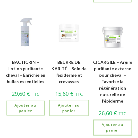
BACTICRIN –
BEURRE DE
CICARGILE – Argile
Lotion purifiante
KARITÉ – Soin de
purifiante externe
cheval – Enrichie en
l’épiderme et
pour cheval –
huiles essentielles
crevasses
Favorise la
régénération
29,60
€
15,60
€
TTC
TTC
naturelle de
l’épiderme
Ajouter au
Ajouter au
panier
panier
26,60
€
TTC
Ajouter au
panier