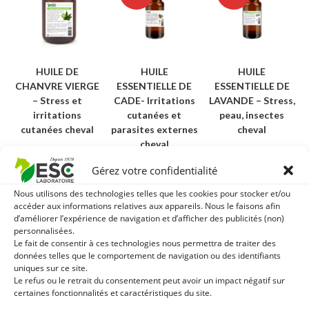
HUILE DE
HUILE
HUILE
CHANVRE VIERGE
ESSENTIELLE DE
ESSENTIELLE DE
– Stress et
CADE- Irritations
LAVANDE – Stress,
irritations
cutanées et
peau, insectes
cutanées cheval
parasites externes
cheval
cheval
20,30
€
6,22
€
TTC
6,90
€
TTC
5,48
€
Gérez votre confidentialité
6,10
€
TTC
Ajouter au
Ajouter au
Nous utilisons des technologies telles que les cookies pour stocker et/ou
panier
panier
Ajouter au
accéder aux informations relatives aux appareils. Nous le faisons afin
panier
d’améliorer l’expérience de navigation et d’afficher des publicités (non)
personnalisées.
Le fait de consentir à ces technologies nous permettra de traiter des
données telles que le comportement de navigation ou des identifiants
uniques sur ce site.
Le refus ou le retrait du consentement peut avoir un impact négatif sur
certaines fonctionnalités et caractéristiques du site.