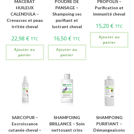
MACERAT
POUDRE DE
PROPOLIS –
HUILEUX
PANSAGE –
Purification et
CALENDULA –
Shampoing sec
immunité cheval
Crevasses et peau
purifiant et
15,20
€
TTC
irritée cheval
lustrant cheval
Ajouter au
22,98
€
16,50
€
TTC
TTC
panier
Ajouter au
Ajouter au
panier
panier
SARCOPUR –
SHAMPOING
SHAMPOING
Excroissance
BRILLANCE – Soin
PURIFIANT –
cutanée cheval –
nettoyant crins
Démangeaisons