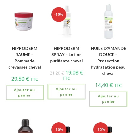
-10%
HIPPODERM
HIPPODERM
HUILE D’AMANDE
BAUME –
SPRAY – Lotion
DOUCE –
Pommade
purifiante cheval
Protection
crevasses cheval
hydratation peau
19,08
€
21,20
€
cheval
29,50
€
TTC
TTC
14,40
€
TTC
Ajouter au
Ajouter au
panier
panier
Ajouter au
panier
-10%
-10%