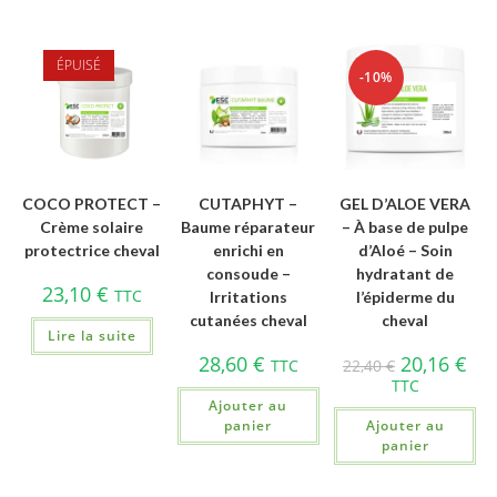
ÉPUISÉ
-10%
COCO PROTECT –
CUTAPHYT –
GEL D’ALOE VERA
Crème solaire
Baume réparateur
– À base de pulpe
protectrice cheval
enrichi en
d’Aloé – Soin
consoude –
hydratant de
23,10
€
TTC
Irritations
l’épiderme du
cutanées cheval
cheval
Lire la suite
28,60
€
20,16
€
TTC
22,40
€
TTC
Ajouter au
panier
Ajouter au
panier