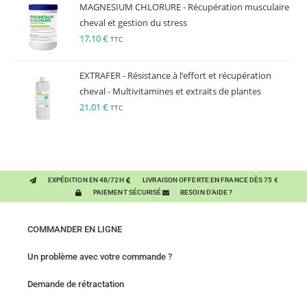
MAGNESIUM CHLORURE - Récupération musculaire
cheval et gestion du stress
17,10
€
TTC
EXTRAFER - Résistance à l’effort et récupération
cheval - Multivitamines et extraits de plantes
21,01
€
TTC
EXPÉDITION EN 48/72H
LIVRAISON OFFERTE EN FRANCE DÈS 75 €
PAIEMENT SÉCURISÉ
BESOIN D'AIDE ?
COMMANDER EN LIGNE
Un problème avec votre commande ?
Demande de rétractation