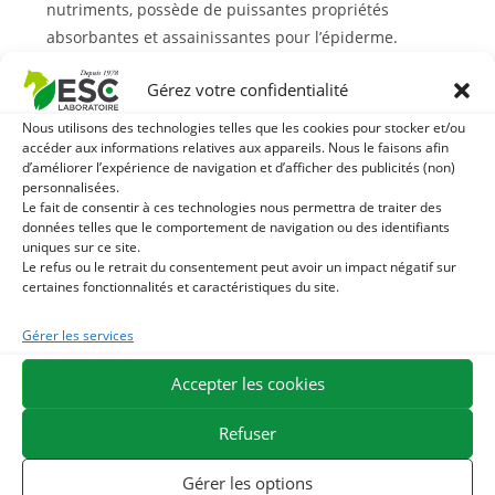
nutriments, possède de puissantes propriétés
absorbantes et assainissantes pour l’épiderme.
poudre d’ortie : elle est naturellement riche en vitamines
Gérez votre confidentialité
et sels minéraux, contribue à fortifier la fibre capillaire et
favorise la repousse du poil.
Nous utilisons des technologies telles que les cookies pour stocker et/ou
Pour un toucher soyeux, notre shampoing sec en poudre
accéder aux informations relatives aux appareils. Nous le faisons afin
d’améliorer l’expérience de navigation et d’afficher des publicités (non)
contient également des protéines de soie qui contribuent à
personnalisées.
la bonne santé et à la brillance du poil et des crins !
Le fait de consentir à ces technologies nous permettra de traiter des
données telles que le comportement de navigation ou des identifiants
uniques sur ce site.
ESC Laboratoire est une société pionnière en phytothérapie
Le refus ou le retrait du consentement peut avoir un impact négatif sur
équine. Nous sommes spécialisés dans la sélection et l’utilisation
certaines fonctionnalités et caractéristiques du site.
de principes actifs végétaux appliqués aux soins de confort
Gérer les services
équins et proposons la gamme de produits naturels pour
chevaux la plus large du marché.
Accepter les cookies
Refuser
Vous aimerez peut-être aussi…
Gérer les options