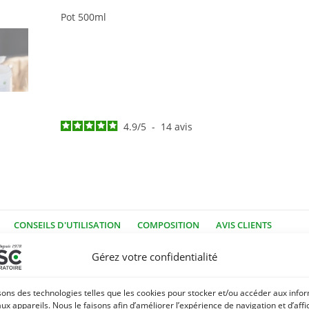
Pot 500ml
4.9
/
5
-
14
avis
CONSEILS D'UTILISATION
COMPOSITION
AVIS CLIENTS
Gérez votre confidentialité
ur l’épiderme des chevaux
sons des technologies telles que les cookies pour stocker et/ou accéder aux info
 et hydratants, en insaponifiables protecteurs comme le karitène e
aux appareils. Nous le faisons afin d’améliorer l’expérience de navigation et d’aff