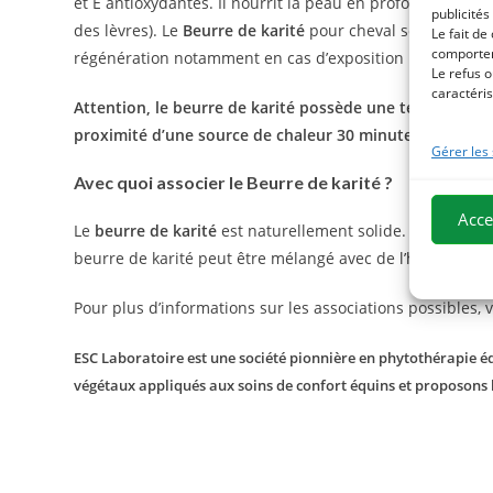
et E antioxydantes. Il nourrit la peau en profondeur et ap
publicités
des lèvres). Le
Beurre de karité
pour cheval soutient égal
Le fait de
comportem
régénération notamment en cas d’exposition prolongé au
Le refus o
caractéris
Attention, le beurre de karité possède une texture nature
proximité d’une source de chaleur 30 minutes avant son
Gérer les
Avec quoi associer le Beurre de karité ?
Acce
Le
beurre de karité
est naturellement solide. Il est solub
beurre de karité peut être mélangé avec de
l’huile d’am
Pour plus d’informations sur les associations possibles, 
ESC Laboratoire est une société pionnière en phytothérapie équ
végétaux appliqués aux soins de confort équins et proposons