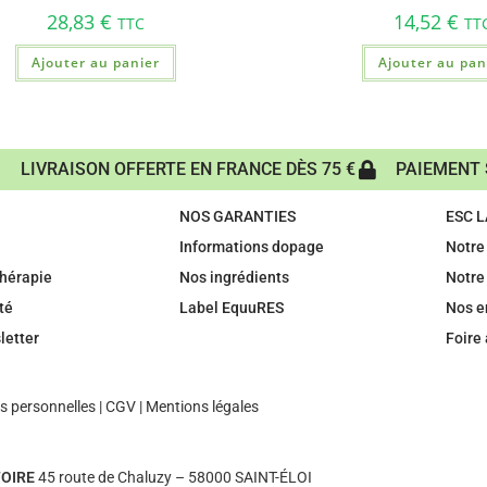
28,83
€
14,52
€
TTC
TT
Ajouter au panier
Ajouter au pan
LIVRAISON OFFERTE EN FRANCE DÈS 75 €
PAIEMENT 
NOS GARANTIES
ESC 
Informations dopage
Notre 
hérapie
Nos ingrédients
Notre
té
Label EquuRES
Nos 
letter
Foire
 personnelles
|
CGV
|
Mentions légales
OIRE
45 route de Chaluzy – 58000 SAINT-ÉLOI