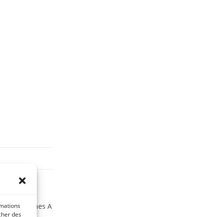
rmations
t en vitamines A
icher des