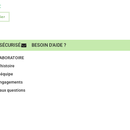
C
ier
SÉCURISÉ
BESOIN D'AIDE ?
LABORATOIRE
histoire
 équipe
engagements
 aux questions