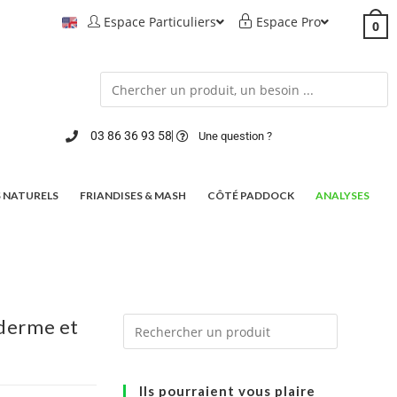
Espace Particuliers
Espace Pro
0
03 86 36 93 58
Une question ?
 NATURELS
FRIANDISES & MASH
CÔTÉ PADDOCK
ANALYSES
derme et
Ils pourraient vous plaire