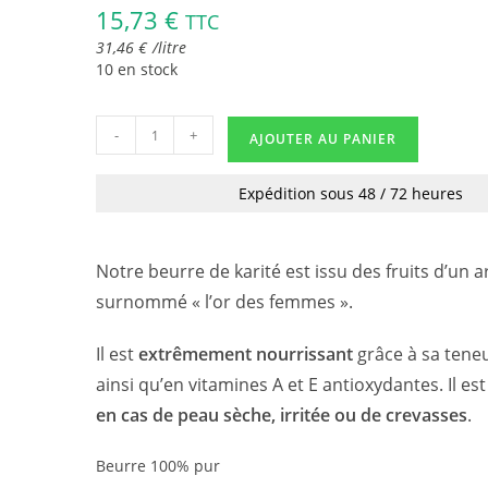
15,73
€
TTC
31,46
€
/
litre
10 en stock
-
+
AJOUTER AU PANIER
Expédition sous 48 / 72 heures
Notre beurre de karité est issu des fruits d’un 
surnommé « l’or des femmes ».
Il est
extrêmement nourrissant
grâce à sa teneu
ainsi qu’en vitamines A et E antioxydantes. Il es
en cas de peau sèche, irritée ou de crevasses
.
Beurre 100% pur