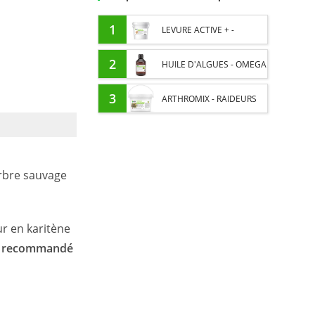
1
LEVURE ACTIVE + -
PROBIOTIQUE CHEVAL -
2
HUILE D'ALGUES - OMEGA
FLORE INTESTINALE ET
3 CHEVAL - DHA ET EPA
3
ARTHROMIX - RAIDEURS
DIGESTION
ET CONFORT ARTICULAIRE
CHEVAL - MÉLANGE DE
arbre sauvage
PLANTES
r en karitène
t
recommandé