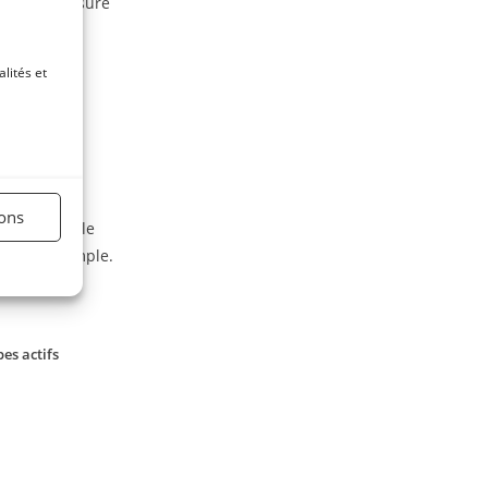
 à la commissure
ticipe à sa
lités et
 le mettre à
ions
r renforcé, le
la
par exemple.
es actifs