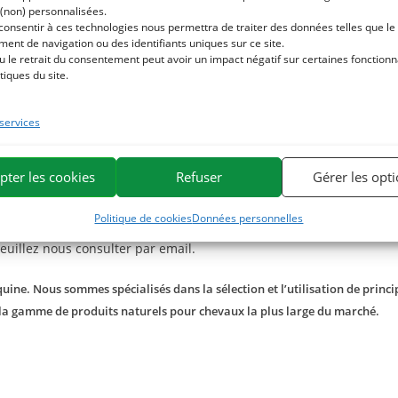
aise les irritations dues à des frottements (au garrot, à la sangle,
 (non) personnalisées.
ement les processus de cicatrisation naturelle de l’épiderme et par
 consentir à ces technologies nous permettra de traiter des données telles que le
ent de navigation ou des identifiants uniques sur ce site.
x rayons du soleil.
u le retrait du consentement peut avoir un impact négatif sur certaines fonctionna
tiques du site.
llement dure. Afin de faciliter son utilisation, il est conseillé de
 application.
 services
pter les cookies
Refuser
Gérer les opt
le dans l’huile mais non dans l’eau. Pour obtenir un effet réparateu
ande douce
, de la cire d’abeille ou encore notre
macérat de calendu
Politique de cookies
Données personnelles
veuillez nous consulter par email.
ine. Nous sommes spécialisés dans la sélection et l’utilisation de princip
 la gamme de produits naturels pour chevaux la plus large du marché.