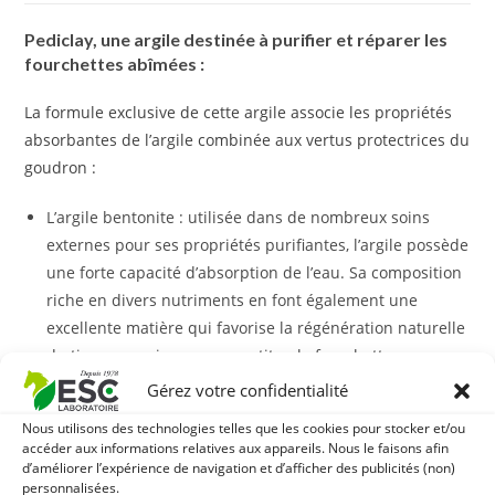
Pediclay, une argile destinée à purifier et réparer les
fourchettes abîmées :
La formule exclusive de cette argile associe les propriétés
absorbantes de l’argile combinée aux vertus protectrices du
goudron :
L’argile bentonite : utilisée dans de nombreux soins
externes pour ses propriétés purifiantes, l’argile possède
une forte capacité d’absorption de l’eau. Sa composition
riche en divers nutriments en font également une
excellente matière qui favorise la régénération naturelle
du tissu spongieux que constitue la fourchette.
Le miel : les bienfaits du miel sont nombreux et variés.
Gérez votre confidentialité
Utilisé de manière ancestrale dans de nombreux
Nous utilisons des technologies telles que les cookies pour stocker et/ou
domaines, ce produit naturel de la ruche dispose
accéder aux informations relatives aux appareils. Nous le faisons afin
permet notamment d’inhiber la croissance des bactéries
d’améliorer l’expérience de navigation et d’afficher des publicités (non)
personnalisées.
et des champignons, et prévient leur prolifération.