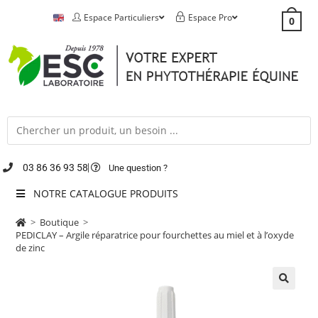
Espace Particuliers
Espace Pro
0
03 86 36 93 58
Une question ?
NOTRE CATALOGUE PRODUITS
>
Boutique
>
PEDICLAY – Argile réparatrice pour fourchettes au miel et à l’oxyde
de zinc
🔍