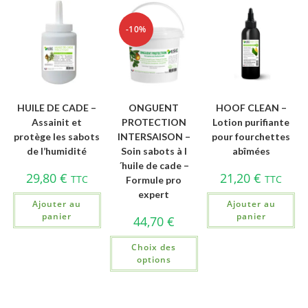
-10%
HUILE DE CADE –
ONGUENT
HOOF CLEAN –
Assainit et
PROTECTION
Lotion purifiante
protège les sabots
INTERSAISON –
pour fourchettes
de l’humidité
Soin sabots à l
abîmées
´huile de cade –
29,80
€
21,20
€
TTC
TTC
Formule pro
expert
Ajouter au
Ajouter au
panier
panier
44,70
€
Choix des
options