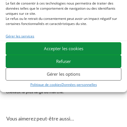
Le fait de consentir à ces technologies nous permettra de traiter des
L’oxyde de zinc : Agent assainissant naturel, l’oxyde de
données telles que le comportement de navigation ou des identifiants
uniques sur ce site.
zinc est un pigment blanc d’origine minérale très
Le refus ou le retrait du consentement peut avoir un impact négatif sur
efficace pour lutter contre la prolifération des bactéries.
certaines fonctionnalités et caractéristiques du site.
Très absorbant, l’oxyde de zinc possède également des
vertus apaisantes.
Gérer les services
L’huile essentielle de thym et tea tree : toutes les 2 sont
Accepter les cookies
traditionnellement utilisées pour leurs propriétés
assainissantes et purifiantes.
Refuser
ESC Laboratoire est une société pionnière en phytothérapie
équine. Nous sommes spécialisés dans la sélection et l’utilisation
Gérer les options
de principes actifs végétaux appliqués aux soins de confort
Politique de cookies
Données personnelles
équins et proposons la gamme de produits naturels pour
chevaux la plus large du marché.
Vous aimerez peut-être aussi…