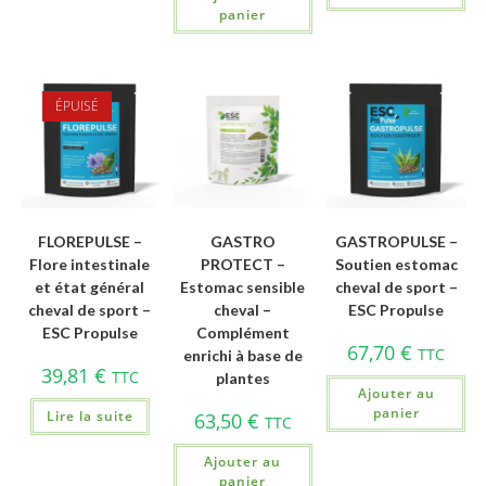
panier
ÉPUISÉ
FLOREPULSE –
GASTRO
GASTROPULSE –
Flore intestinale
PROTECT –
Soutien estomac
et état général
Estomac sensible
cheval de sport –
cheval de sport –
cheval –
ESC Propulse
ESC Propulse
Complément
67,70
€
TTC
enrichi à base de
39,81
€
TTC
plantes
Ajouter au
panier
Lire la suite
63,50
€
TTC
Ajouter au
panier