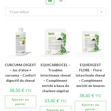
Tri par défaut
CURCUMA DIGEST
EQUICARBOCEL –
EQUIDIGEST
– Jus d’aloe +
Troubles
FLORE – Flore
curcuma – Confort
intestinaux cheval
intestinale cheval
digestif du cheval
– Complément
– Complément
enrichi à base de
enrichi en levures
38,50
€
TTC
charbon végétal
38,40
€
TTC
Ajouter au
33,40
€
TTC
panier
Ajouter au
panier
Ajouter au