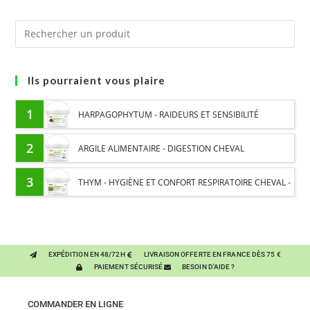
Ils pourraient vous plaire
1
HARPAGOPHYTUM - RAIDEURS ET SENSIBILITÉ
ARTICULAIRE CHEVAL - PLANTE PURE
2
ARGILE ALIMENTAIRE - DIGESTION CHEVAL
3
THYM - HYGIÈNE ET CONFORT RESPIRATOIRE CHEVAL -
PLANTE PURE
EXPÉDITION EN 48/72H
LIVRAISON OFFERTE EN FRANCE DÈS 75 €
PAIEMENT SÉCURISÉ
BESOIN D'AIDE ?
COMMANDER EN LIGNE