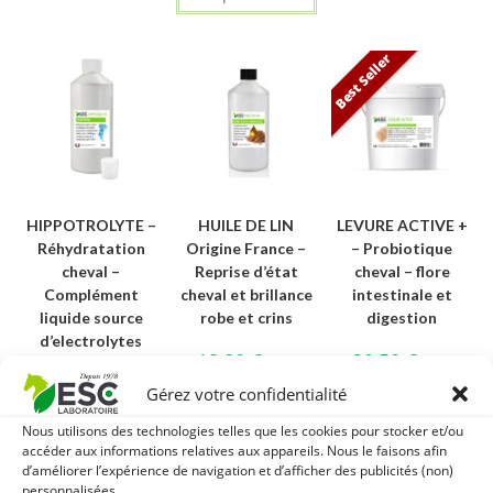
Best Seller
HIPPOTROLYTE –
HUILE DE LIN
LEVURE ACTIVE +
Réhydratation
Origine France –
– Probiotique
cheval –
Reprise d’état
cheval – flore
Complément
cheval et brillance
intestinale et
liquide source
robe et crins
digestion
d’electrolytes
18,80
€
29,50
€
TTC
TTC
16,20
€
TTC
Gérez votre confidentialité
Ajouter au
Ajouter au
panier
panier
Ajouter au
Nous utilisons des technologies telles que les cookies pour stocker et/ou
panier
accéder aux informations relatives aux appareils. Nous le faisons afin
d’améliorer l’expérience de navigation et d’afficher des publicités (non)
personnalisées.