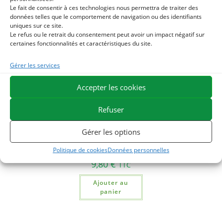
Le fait de consentir à ces technologies nous permettra de traiter des
données telles que le comportement de navigation ou des identifiants
ÉPUISÉ
uniques sur ce site.
Le refus ou le retrait du consentement peut avoir un impact négatif sur
certaines fonctionnalités et caractéristiques du site.
Gérer les services
OMEGA BOOST –
SEL D’EPSOM
Accepter les cookies
Reprise d’état
Sulfate de
cheval et équilibre
magnésium Cheval
Refuser
de la ration
– Stimulation du
transit et
Gérer les options
24,60
€
TTC
décontraction
musculaire
Politique de cookies
Données personnelles
Lire la suite
9,80
€
TTC
Ajouter au
panier