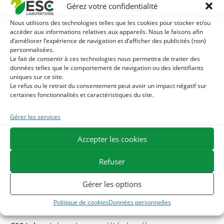
aux vertus complémentaires agissant en synergie et
Gérez votre confidentialité
notamment :
Nous utilisons des technologies telles que les cookies pour stocker et/ou
accéder aux informations relatives aux appareils. Nous le faisons afin
Les Algues Marines (Fucus Vesiculosus) : cette algue
d’améliorer l’expérience de navigation et d’afficher des publicités (non)
personnalisées.
marine est source de nombreuses vitamines, minéraux
Le fait de consentir à ces technologies nous permettra de traiter des
et oligo-éléments qui tonifient l’organisme.
données telles que le comportement de navigation ou des identifiants
uniques sur ce site.
L’Armoise annuelle : cette plante est reconnue pour ses
Le refus ou le retrait du consentement peut avoir un impact négatif sur
propriétés en cas de parasites, pour le soutient de
certaines fonctionnalités et caractéristiques du site.
l’immunité et pour son action antioxydante.
Le Chardon-Marie : recommandé pour ses bienfaits sur
Gérer les services
le foie des chevaux et possède des propriétés hépato-
Accepter les cookies
protectrices grâce à sa richesse en silymarine.
L’Echinacée : elle est traditionnellement utilisée pour
Refuser
soutenir l’immunité.
Piromix
contribue à soutenir l’immunité du cheval, à lutter
Gérer les options
contre la fatigue, à drainer et détoxifier l’organisme en cas
de piqûres de tiques.
Politique de cookies
Données personnelles