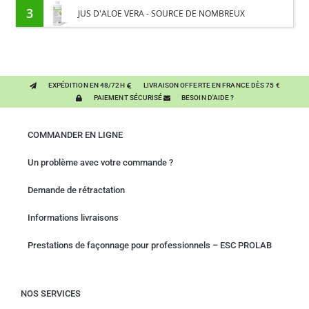
CHEVAL - ENRICHI EN VITAMINE B ET HUILE D'ONAGRE
3
JUS D'ALOE VERA - SOURCE DE NOMBREUX
NUTRIMENTS - BIEN-ÊTRE DIGESTIF CHEVAL
EXPÉDITION EN 48/72H
LIVRAISON OFFERTE EN FRANCE DÈS 75 €
PAIEMENT SÉCURISÉ
BESOIN D'AIDE ?
COMMANDER EN LIGNE
Un problème avec votre commande ?
Demande de rétractation
Informations livraisons
Prestations de façonnage pour professionnels – ESC PROLAB
NOS SERVICES