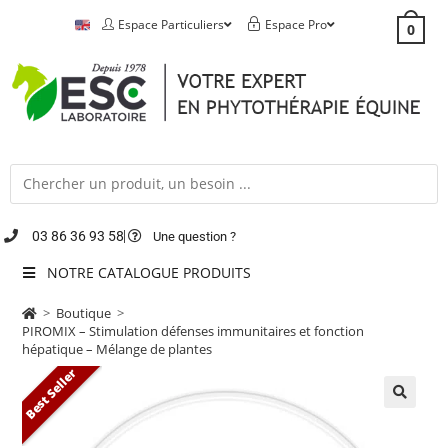
Espace Particuliers
Espace Pro
0
03 86 36 93 58
Une question ?
NOTRE CATALOGUE PRODUITS
>
Boutique
>
PIROMIX – Stimulation défenses immunitaires et fonction
hépatique – Mélange de plantes
Best Seller
🔍