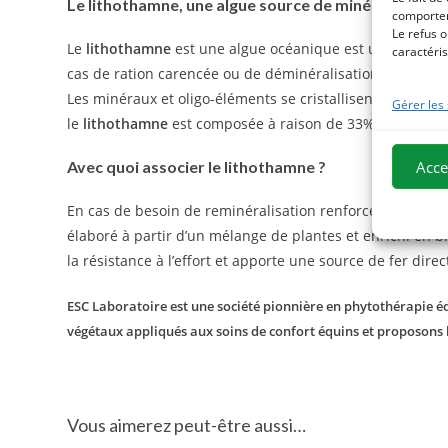
Le lithothamne, une algue source de minéraux reco
comportem
Le refus o
Le
lithothamne
est une algue océanique est une source 
caractéris
cas de ration carencée ou de déminéralisation. Cette al
Les minéraux et oligo-éléments se cristallisent une fois l’
Gérer les
le
lithothamne
est composée à raison de 33% de carbon
Acce
Avec quoi associer le lithothamne ?
En cas de besoin de reminéralisation renforcé, le
lithot
élaboré à partir d’un mélange de plantes et enrichi en bi
la résistance à l’effort et apporte une source de fer dire
ESC Laboratoire est une société pionnière en phytothérapie équ
végétaux appliqués aux soins de confort équins et proposons
Vous aimerez peut-être aussi…