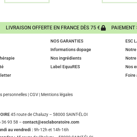
LIVRAISON OFFERTE EN FRANCE DÈS 75 €
PAIEMENT 
NOS GARANTIES
ESC 
Informations dopage
Notre 
hérapie
Nos ingrédients
Notre
té
Label EquuRES
Nos 
letter
Foire
 personnelles
|
CGV
|
Mentions légales
OIRE
45 route de Chaluzy – 58000 SAINT-ÉLOI
 36 93 58 –
contact@esclaboratoire.com
undi au vendredi :
9h-12h et 14h-16h