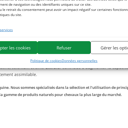
mmandée chez les chevaux fatigués ou carencés :
ent de navigation ou des identifiants uniques sur ce site.
u le retrait du consentement peut avoir un impact négatif sur certaines fonctionna
de calcium et de magnésium facilement assimilables. Le
lithotha
tiques du site.
gue est également recommandée lors d’acidité gastrique.
algue cueillie. Elle devient ainsi une excellente source alcaline. Pou
 services
ate de calcium.
pter les cookies
Refuser
Gérer les opt
hamne
peut être complété d’une cure d’
Extrafer
, aliment complémen
Politique de cookies
Données personnelles
otine, sélénium et zinc.
Extrafer
contribue à augmenter la capacité
ctement assimilable.
ine. Nous sommes spécialisés dans la sélection et l’utilisation de princip
 la gamme de produits naturels pour chevaux la plus large du marché.