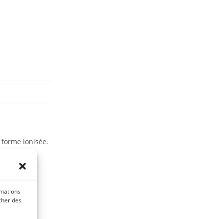
 forme ionisée.
ement en
tique et
rmations
icher des