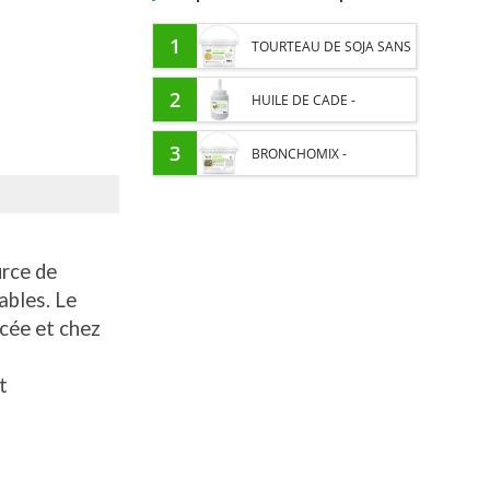
1
TOURTEAU DE SOJA SANS
OGM - APPORT EN
2
HUILE DE CADE -
PROTÉINES ET SOUTIEN
ASSAINIT ET PROTÈGE LES
3
BRONCHOMIX -
ÉNERGÉTIQUE POUR
SABOTS DE L’HUMIDITÉ
RESPIRATION CHEVAL -
CHEVAUX
MÉLANGE DE PLANTES
urce de
ables. Le
ncée et chez
t