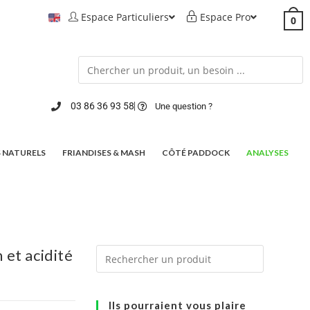
Espace Particuliers
Espace Pro
0
03 86 36 93 58
Une question ?
 NATURELS
FRIANDISES & MASH
CÔTÉ PADDOCK
ANALYSES
et acidité
Ils pourraient vous plaire