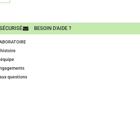
SÉCURISÉ
BESOIN D'AIDE ?
LABORATOIRE
histoire
 équipe
engagements
 aux questions