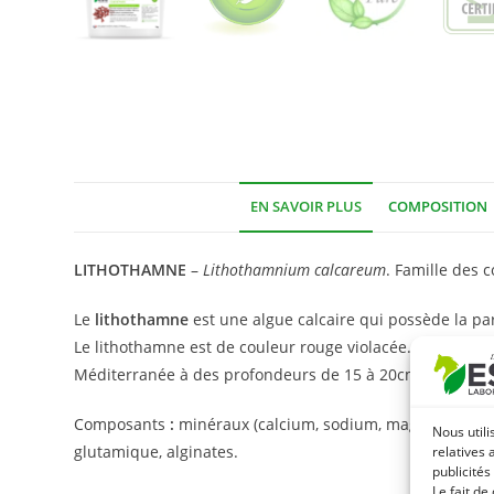
EN SAVOIR PLUS
COMPOSITION
LITHOTHAMNE
–
Lithothamnium calcareum
. Famille des c
Le
lithothamne
est une algue calcaire qui possède la pa
Le lithothamne est de couleur rouge violacée. On le tro
Méditerranée à des profondeurs de 15 à 20cm de fond.
Composants
:
minéraux (calcium, sodium, magnésium, iode
Nous utili
glutamique, alginates.
relatives 
publicités
Le fait de