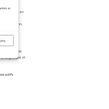
lités et
mne
est utile en
r cette raison,
ions
taire liquide
 énergétique et
es actifs