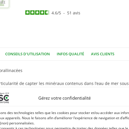
4.6
/
5
-
51
avis
CONSEILS D'UTILISATION
INFOS QUALITÉ
AVIS CLIENTS
orallinacées
rticularité de capter les minéraux contenus dans l’eau de mer sous
uve sur la côte atlantique, particulièrement en Bretagne mais égal
Gérez votre confidentialité
, fer, manganèse, silice…), acides aminés, vitamine C, acide aspar
sons des technologies telles que les cookies pour stocker et/ou accéder aux info
aux appareils. Nous le faisons afin d’améliorer l’expérience de navigation et d’aff
 (non) personnalisées.
 consentir à ces technologies nous permettra de traiter des données telles que le