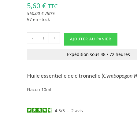
5,60
€
TTC
560,00
€
/
litre
57 en stock
-
+
AJOUTER AU PANIER
Expédition sous 48 / 72 heures
Huile essentielle de citronnelle (
Cymbopogon
W
Flacon 10ml
4.5
/
5
-
2
avis