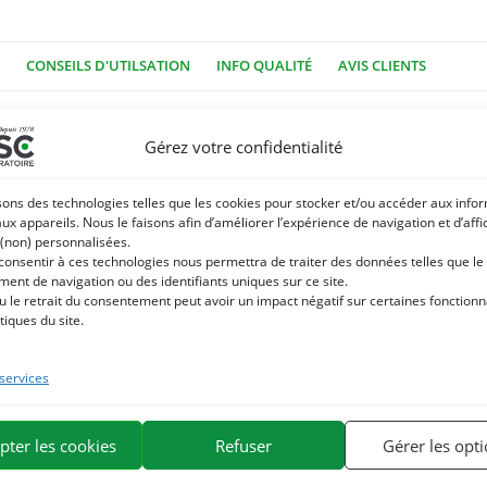
CONSEILS D'UTILSATION
INFO QUALITÉ
AVIS CLIENTS
est originaire du sud de l’Inde appartenant à la famille des Poacées
Gérez votre confidentialité
e essentielle de Citronnelle, possède des propriétés répulsives recon
ace afin d’éloigner les mouches, mouches plates, taons, moustiques…
sons des technologies telles que les cookies pour stocker et/ou accéder aux info
aux appareils. Nous le faisons afin d’améliorer l’expérience de navigation et d’aff
 (non) personnalisées.
ger les démangeaisons provoquées par les piqures d’insectes.
 consentir à ces technologies nous permettra de traiter des données telles que le
ent de navigation ou des identifiants uniques sur ce site.
ntérêt en cas de raideur arthritique
u le retrait du consentement peut avoir un impact négatif sur certaines fonctionna
tiques du site.
ine. Nous sommes spécialisés dans la sélection et l’utilisation de princip
 la gamme de produits naturels pour chevaux la plus large du marché.
 services
pter les cookies
Refuser
Gérer les opt