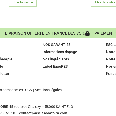
Lire la suite
Lire la suite
LIVRAISON OFFERTE EN FRANCE DÈS 75 €
PAIEMENT 
NOS GARANTIES
ESC 
Informations dopage
Notre 
hérapie
Nos ingrédients
Notre
té
Label EquuRES
Nos 
letter
Foire
 personnelles
|
CGV
|
Mentions légales
OIRE
45 route de Chaluzy – 58000 SAINT-ÉLOI
 36 93 58 –
contact@esclaboratoire.com