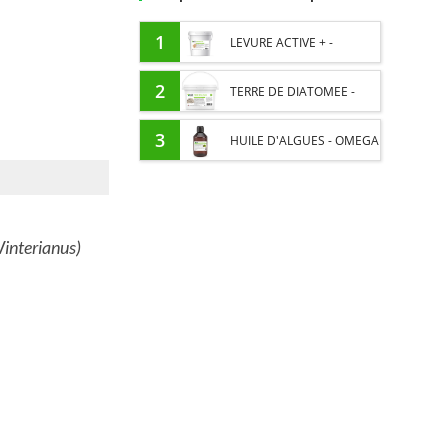
1
LEVURE ACTIVE + -
PROBIOTIQUE CHEVAL -
2
TERRE DE DIATOMEE -
FLORE INTESTINALE ET
PARASITES EXTERNES
3
HUILE D'ALGUES - OMEGA
DIGESTION
CHEVAL
3 CHEVAL - DHA ET EPA
interianus
)