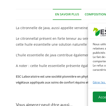
EN SAVOIR PLUS
COMPOSITION
La citronnelle de Java, aussi appelée verveine des Indes 
Le citronnellal présent en forte teneur au sein de l’huil
cette huile essentielle une solution naturelle très effic
Nous utili
relatives 
publicités
L’huile essentielle de java contribue également à soula
Le fait de
comportem
A noter : cette huile essentielle présente également un i
Le refus o
caractéris
ESC Laboratoire est une société pionnière en phytothérapie équ
végétaux appliqués aux soins de confort équins et proposons
Gérer les
Acce
Vous aimerez peut-être aussi…