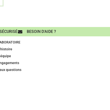
SÉCURISÉ
BESOIN D'AIDE ?
LABORATOIRE
histoire
 équipe
engagements
 aux questions