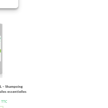
 – Shampoing
uiles essentielles
€
TTC