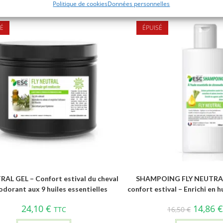
Politique de cookies
Données personnelles
É
ÉPUISÉ
RAL GEL – Confort estival du cheval
SHAMPOING FLY NEUTRAL
odorant aux 9 huiles essentielles
confort estival – Enrichi en h
24,10
€
14,86
TTC
16,50
€