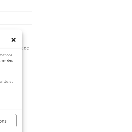
.
nues et fait de
rmations
icher des
lités et
es actifs
ions