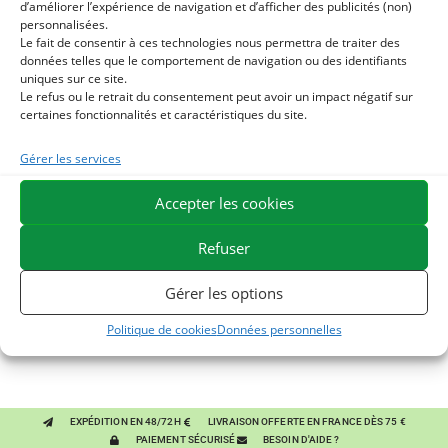
d’améliorer l’expérience de navigation et d’afficher des publicités (non)
personnalisées.
Le fait de consentir à ces technologies nous permettra de traiter des
données telles que le comportement de navigation ou des identifiants
uniques sur ce site.
Le refus ou le retrait du consentement peut avoir un impact négatif sur
certaines fonctionnalités et caractéristiques du site.
Gérer les services
Ils pourraient vous plaire
Accepter les cookies
1
LEVURE ACTIVE + - PROBIOTIQUE CHEVAL - FLORE
Refuser
INTESTINALE ET DIGESTION
2
HUILE D'ALGUES - OMEGA 3 CHEVAL - DHA ET EPA
Gérer les options
3
ARTHROMIX - RAIDEURS ET CONFORT ARTICULAIRE
Politique de cookies
Données personnelles
CHEVAL - MÉLANGE DE PLANTES
EXPÉDITION EN 48/72H
LIVRAISON OFFERTE EN FRANCE DÈS 75 €
PAIEMENT SÉCURISÉ
BESOIN D'AIDE ?