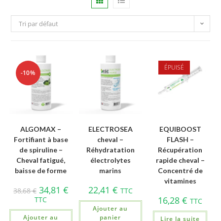
Tri par défaut
ÉPUISÉ
-10%
ALGOMAX –
ELECTROSEA
EQUIBOOST
Fortifiant à base
cheval –
FLASH –
de spiruline –
Réhydratation
Récupération
Cheval fatigué,
électrolytes
rapide cheval –
baisse de forme
marins
Concentré de
vitamines
34,81
€
22,41
€
38,68
€
TTC
16,28
€
TTC
TTC
Ajouter au
Ajouter au
panier
Lire la suite