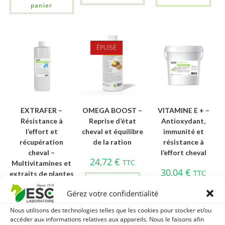
panier
ÉPUISÉ
EXTRAFER –
OMEGA BOOST –
VITAMINE E + –
Résistance à
Reprise d’état
Antioxydant,
l’effort et
cheval et équilibre
immunité et
récupération
de la ration
résistance à
cheval –
l’effort cheval
24,72
€
TTC
Multivitamines et
30,04
€
TTC
extraits de plantes
Lire la suite
Ajouter au
21,10
€
Gérez votre confidentialité
TTC
panier
Nous utilisons des technologies telles que les cookies pour stocker et/ou
Ajouter au
accéder aux informations relatives aux appareils. Nous le faisons afin
panier