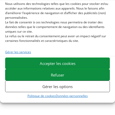
vous pouvez utiliser notre mélange de plantes
Nous utilisons des technologies telles que les cookies pour stocker et/ou
déshydratées :
Energymix.
accéder aux informations relatives aux appareils. Nous le faisons afin
d’améliorer l’expérience de navigation et d’afficher des publicités (non)
personnalisées.
Avant le travail, pour une bonne préparation musculaire, il
Le fait de consentir à ces technologies nous permettra de traiter des
est possible d’utiliser un gel de massage
Chiliwarm gel.
données telles que le comportement de navigation ou des identifiants
uniques sur ce site.
Le refus ou le retrait du consentement peut avoir un impact négatif sur
Après l’effort, pour une bonne récupération musculaire,
certaines fonctionnalités et caractéristiques du site.
vous pouvez utiliser notre argile enrichie en actifs
minéraux :
Terre marine.
Gérer les services
ESC Laboratoire est une société pionnière en phytothérapie
Accepter les cookies
équine. Nous sommes spécialisés dans la sélection et l’utilisation
de principes actifs végétaux appliqués aux soins de confort
Refuser
équins et proposons la gamme de produits naturels pour
Gérer les options
chevaux la plus large du marché.
Politique de cookies
Données personnelles