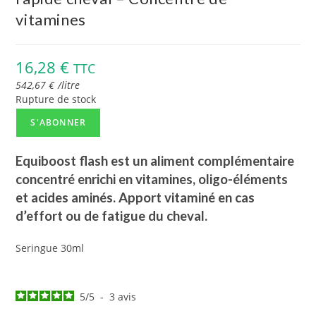
vitamines
16,28
€
TTC
542,67
€
/
litre
Rupture de stock
S'ABONNER
Equiboost flash est un aliment complémentaire
concentré enrichi en vitamines, oligo-éléments
et acides aminés. Apport vitaminé en cas
d’effort ou de fatigue du cheval.
Seringue 30ml
5
/
5
-
3
avis