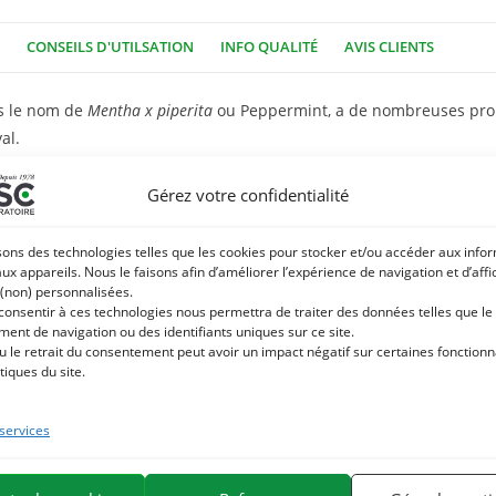
CONSEILS D'UTILSATION
INFO QUALITÉ
AVIS CLIENTS
us le nom de
Mentha x piperita
ou Peppermint, a de nombreuses pro
al.
iétés purifiantes, l’huile essentielle de menthe poivrée est un e
Gérez votre confidentialité
sons des technologies telles que les cookies pour stocker et/ou accéder aux info
s, l’
huile essentielle de menthe poivrée
a également la particular
aux appareils. Nous le faisons afin d’améliorer l’expérience de navigation et d’aff
ulièrement adaptée en cas de besoin de récupération musculaire ou 
 (non) personnalisées.
 consentir à ces technologies nous permettra de traiter des données telles que le
ent de navigation ou des identifiants uniques sur ce site.
u le retrait du consentement peut avoir un impact négatif sur certaines fonctionna
he poivrée sous forme de plantes séchées
, idéal pour l’estomac s
tiques du site.
 services
e. Nous sommes spécialisés dans la sélection et l’utilisation de principes ac
 produits naturels pour chevaux la plus large du marché.