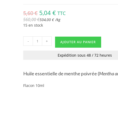
5,04
€
5,60
€
TTC
560,00
€
504,00
€
/
kg
15 en stock
-
+
AJOUTER AU PANIER
Expédition sous 48 / 72 heures
Huile essentielle de menthe poivrée (
Mentha
a
Flacon 10ml