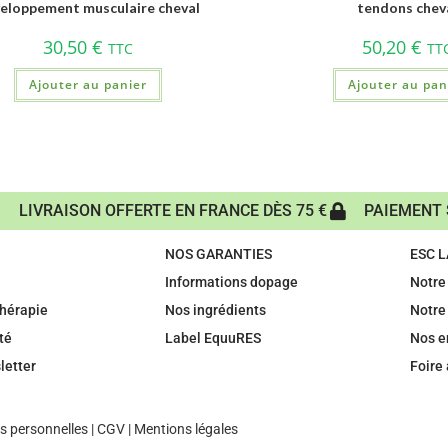
eloppement musculaire cheval
tendons chev
30,50
€
50,20
€
TTC
TT
Ajouter au panier
Ajouter au pan
LIVRAISON OFFERTE EN FRANCE DÈS 75 €
PAIEMENT 
NOS GARANTIES
ESC 
Informations dopage
Notre 
hérapie
Nos ingrédients
Notre
té
Label EquuRES
Nos 
letter
Foire
 personnelles
|
CGV
|
Mentions légales