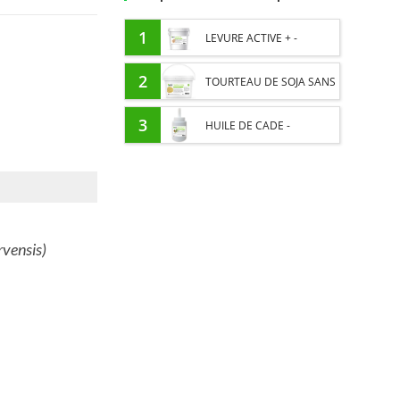
1
LEVURE ACTIVE + -
PROBIOTIQUE CHEVAL -
2
TOURTEAU DE SOJA SANS
FLORE INTESTINALE ET
OGM - APPORT EN
3
HUILE DE CADE -
DIGESTION
PROTÉINES ET SOUTIEN
ASSAINIT ET PROTÈGE LES
ÉNERGÉTIQUE POUR
SABOTS DE L’HUMIDITÉ
CHEVAUX
rvensis
)