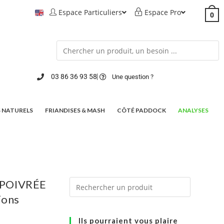
Espace Particuliers
Espace Pro
0
03 86 36 93 58
Une question ?
 NATURELS
FRIANDISES & MASH
CÔTÉ PADDOCK
ANALYSES
 POIVRÉE
ions
Ils pourraient vous plaire