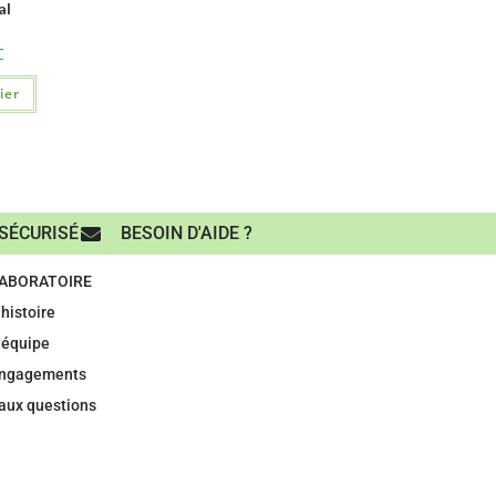
al
C
ier
SÉCURISÉ
BESOIN D'AIDE ?
LABORATOIRE
histoire
 équipe
engagements
 aux questions