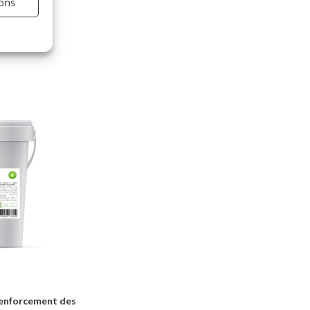
ions
nforcement des