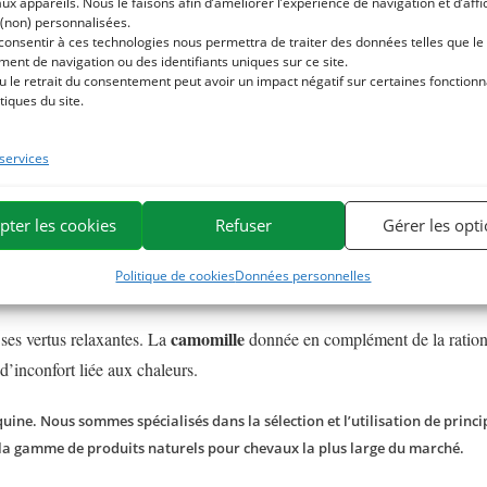
aux appareils. Nous le faisons afin d’améliorer l’expérience de navigation et d’aff
 (non) personnalisées.
 en cas d’ovaires sensibles. Egalement appelé arbre de chasteté, le g
 consentir à ces technologies nous permettra de traiter des données telles que le
s entiers trop chauds.
ent de navigation ou des identifiants uniques sur ce site.
u le retrait du consentement peut avoir un impact négatif sur certaines fonctionna
l’irritabilité
tiques du site.
es sur la sphère digestive.
ossèdent une teneur élevée en actifs végétaux et sont une bonne al
 services
 avantages et notamment celui de pouvoir être administré à l’aide
pter les cookies
Refuser
Gérer les opt
vivant en communauté ou ceux qui prennent leur ration avec difficu
Politique de cookies
Données personnelles
camomille
es vertus relaxantes. La
donnée en complément de la ration
d’inconfort liée aux chaleurs.
ine. Nous sommes spécialisés dans la sélection et l’utilisation de princip
 la gamme de produits naturels pour chevaux la plus large du marché.