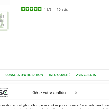
4.9
/
5
-
10
avis
CONSEILS D'UTILISATION
INFO QUALITÉ
AVIS CLIENTS
les juments agitées :
Gérez votre confidentialité
ents aux ovaires sensibles en associant des plantes reconnues pour
sons des technologies telles que les cookies pour stocker et/ou accéder aux info