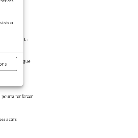
icher des
attilier
lités et
ternative à la
 d’une seringue
ions
lté.
 pourra renforcer
es actifs