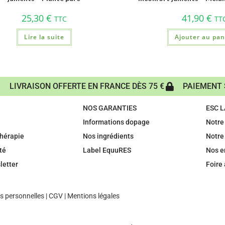
25,30
€
41,90
€
TTC
TT
Lire la suite
Ajouter au pan
LIVRAISON OFFERTE EN FRANCE DÈS 75 €
PAIEMENT 
NOS GARANTIES
ESC 
Informations dopage
Notre 
hérapie
Nos ingrédients
Notre
té
Label EquuRES
Nos 
letter
Foire
 personnelles
|
CGV
|
Mentions légales