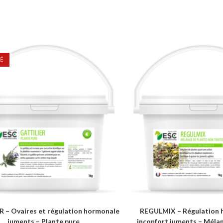
É
 – Ovaires et régulation hormonale
REGULMIX – Régulation 
juments – Plante pure
inconfort juments – Méla