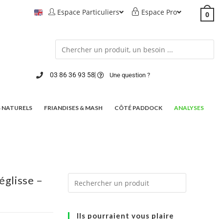
Espace Particuliers
Espace Pro
0
03 86 36 93 58
Une question ?
 NATURELS
FRIANDISES & MASH
CÔTÉ PADDOCK
ANALYSES
églisse –
Ils pourraient vous plaire