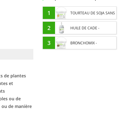
1
TOURTEAU DE SOJA SANS
OGM - APPORT EN
2
HUILE DE CADE -
PROTÉINES ET SOUTIEN
ASSAINIT ET PROTÈGE LES
3
BRONCHOMIX -
ÉNERGÉTIQUE POUR
SABOTS DE L’HUMIDITÉ
RESPIRATION CHEVAL -
CHEVAUX
MÉLANGE DE PLANTES
ts de plantes
ntes et
nts
bles ou de
s ou de manière