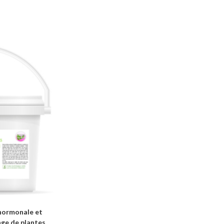
hormonale et
nge de plantes