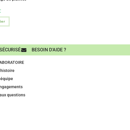
C
ier
SÉCURISÉ
BESOIN D'AIDE ?
LABORATOIRE
histoire
 équipe
engagements
 aux questions