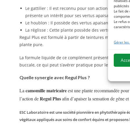
relatives 
publicités
Le gattilier : Il est reconnu pour son action bénéfique
Le fait de
présente un intérêt pour ses vertus apaisantes sur le
comportem
Le refus o
Le houblon : Il possède des vertus apaisantes et régule 
caractéris
La réglisse : Cette plante possède des vertus apaisant
Regul Plus est formulé à partir de teintures mères qui p
Gérer les
plante pure.
La formule liquide de ce complément présente plusieurs
Acce
buccale, ce qui peut s’avérer pratique pour les chevaux 
Quelle synergie avec Regul Plus ?
camomille matricaire
La
est une plante recommandée pour s
Regul Plus
l’action de
afin d’apaiser la sensation de gêne et 
ESC Laboratoire est une société pionnière en phytothérapie équ
végétaux appliqués aux soins de confort équins et proposons