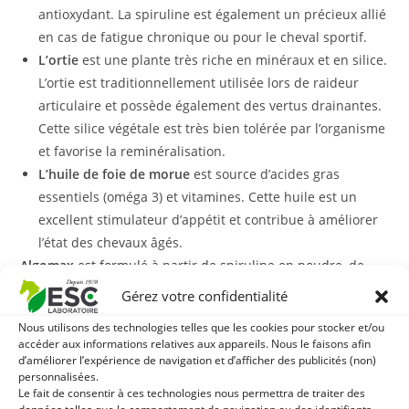
antioxydant. La spiruline est également un précieux allié
en cas de fatigue chronique ou pour le cheval sportif.
L’ortie
est une plante très riche en minéraux et en silice.
L’ortie est traditionnellement utilisée lors de raideur
articulaire et possède également des vertus drainantes.
Cette silice végétale est très bien tolérée par l’organisme
et favorise la reminéralisation.
L’huile de foie de morue
est source d’acides gras
essentiels (oméga 3) et vitamines. Cette huile est un
excellent stimulateur d’appétit et contribue à améliorer
l’état des chevaux âgés.
Algomax
est formulé à partir de spiruline en poudre, de
chlorelle et de teinture mère d’ortie qui possède une
Gérez votre confidentialité
teneur élevée en actifs végétaux et sont une bonne
Nous utilisons des technologies telles que les cookies pour stocker et/ou
alternative à la plante pure.
accéder aux informations relatives aux appareils. Nous le faisons afin
d’améliorer l’expérience de navigation et d’afficher des publicités (non)
La formule liquide de ce complément présente plusieurs
personnalisées.
Le fait de consentir à ces technologies nous permettra de traiter des
avantages et notamment celui de pouvoir être administré à