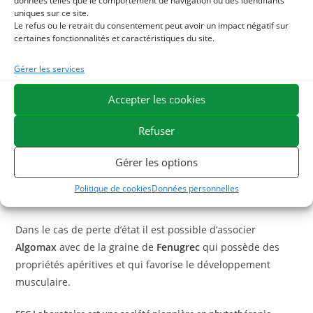
données telles que le comportement de navigation ou des identifiants
l’aide d’une seringue buccale, ce qui peut s’avérer pratique
uniques sur ce site.
Le refus ou le retrait du consentement peut avoir un impact négatif sur
pour les chevaux vivant en communauté ou ceux qui
certaines fonctionnalités et caractéristiques du site.
prennent leur ration avec difficulté.
Gérer les services
Quelle synergie avec Algomax ?
Accepter les cookies
Afin de renforcer son action sur la gestion de l’effort et la
Algomax
récupération de l’organisme,
peut être associé à notre
Refuser
complément
Levure active +
.
La levure active apporte des
Gérer les options
micro-organismes vivants qui renforcent la flore intestinale
et améliorent l’assimilation de la ration. Elle contribue à
Politique de cookies
Données personnelles
une meilleure tolérance des chevaux à l’entraînement.
Dans le cas de perte d’état il est possible d’associer
Algomax
avec de la graine de
Fenugrec
qui possède des
propriétés apéritives et qui favorise le développement
musculaire.