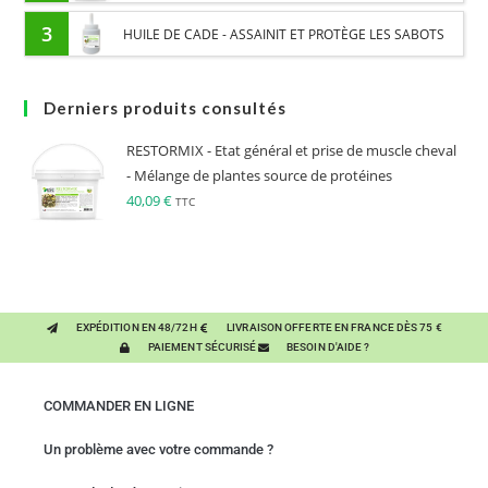
PROTÉINES ET SOUTIEN ÉNERGÉTIQUE POUR CHEVAUX
3
HUILE DE CADE - ASSAINIT ET PROTÈGE LES SABOTS
DE L’HUMIDITÉ
Derniers produits consultés
RESTORMIX - Etat général et prise de muscle cheval
- Mélange de plantes source de protéines
40,09
€
TTC
EXPÉDITION EN 48/72H
LIVRAISON OFFERTE EN FRANCE DÈS 75 €
PAIEMENT SÉCURISÉ
BESOIN D'AIDE ?
COMMANDER EN LIGNE
Un problème avec votre commande ?