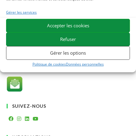
Info produit
Non classé
Gérer les services
Paroles de nos conseillers
Accepter les cookies
Soin conseil
Refuser
Gérer les options
NEWSLETTER
Politique de cookies
Données personnelles
Abonnez-vous????
SUIVEZ-NOUS