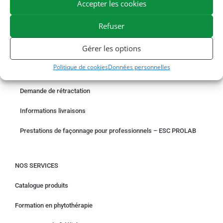
Accepter les cookies
EXPÉDITION EN 48/72H
LIVRAISON OFFERTE EN FRANCE DÈS 75 €
Refuser
PAIEMENT SÉCURISÉ
BESOIN D'AIDE ?
Gérer les options
COMMANDER EN LIGNE
Politique de cookies
Données personnelles
Un problème avec votre commande ?
Demande de rétractation
Informations livraisons
Prestations de façonnage pour professionnels – ESC PROLAB
NOS SERVICES
Catalogue produits
Formation en phytothérapie