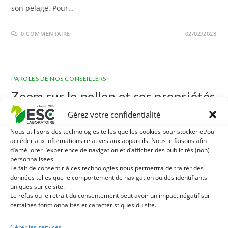
son pelage. Pour…
0 COMMENTAIRE
02/02/2023
PAROLES DE NOS CONSEILLERS
Zoom sur le pollen et ses propriétés
pour votre cheval ?
Gérez votre confidentialité
Nous utilisons des technologies telles que les cookies pour stocker et/ou
Il a tendance à nous faire pleurer ou à nous gratter la
accéder aux informations relatives aux appareils. Nous le faisons afin
d’améliorer l’expérience de navigation et d’afficher des publicités (non)
gorge… mais le pollen est bien plus qu’un allergène
personnalisées.
annonciateur de l’arrivée du printemps. Il est aussi et
Le fait de consentir à ces technologies nous permettra de traiter des
surtout un concentré de nutriments particulièrement
données telles que le comportement de navigation ou des identifiants
uniques sur ce site.
précieux pour notre santé ainsi que celle des chevaux.
Le refus ou le retrait du consentement peut avoir un impact négatif sur
Idéal pour booster les défenses…
certaines fonctionnalités et caractéristiques du site.
Gérer les services
0 COMMENTAIRE
01/12/2022