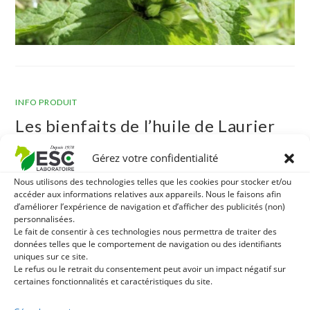
INFO PRODUIT
Les bienfaits de l’huile de Laurier
pour les chevaux
Gérez votre confidentialité
Nous utilisons des technologies telles que les cookies pour stocker et/ou
L’huile de laurier fait partie des soins naturels pour le
accéder aux informations relatives aux appareils. Nous le faisons afin
cheval les plus efficaces, mais aussi les plus versatiles.
d’améliorer l’expérience de navigation et d’afficher des publicités (non)
Utilisée régulièrement, elle permet notamment de protéger
personnalisées.
Le fait de consentir à ces technologies nous permettra de traiter des
son pied contre différentes attaques, mais aussi de
données telles que le comportement de navigation ou des identifiants
l’hydrater en profondeur. Dans cet article, vous trouverez
uniques sur ce site.
plus d’explications sur les nombreux bienfaits de l’huile…
Le refus ou le retrait du consentement peut avoir un impact négatif sur
certaines fonctionnalités et caractéristiques du site.
0 COMMENTAIRE
02/02/2023