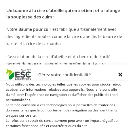
Un baume à la cire d’abeille qui entretient et prolonge
la souplesse des cuirs :
Notre
Baume pour cuir
est fabriqué artisanalement avec
des ingrédients nobles comme la cire d’abeille, le beurre de
karité et la cire de carnauba.
L’association de la cire d’abeille et du beurre de karité
permet de nourrir, assouplir en profondeur. La cire
d’abeille dépose un film de protection qui imperméabilise
Gérez votre confidentialité
les cuirs et les protège des conditions climatiques
Nous utilisons des technologies telles que les cookies pour stocker et/ou
extérieures. Le beurre de karité contribue à nourrir les
accéder aux informations relatives aux appareils. Nous le faisons afin
cuirs même très abîmés ou desséchés.
d’améliorer l’expérience de navigation et d’afficher des publicités (non)
personnalisées.
Le fait de consentir à ces technologies nous permettra de traiter des
L’essence de térébenthine élimine les taches tenaces et les
données telles que le comportement de navigation ou des identifiants
saletés de vos cuirs.
uniques sur ce site.
Le refus ou le retrait du consentement peut avoir un impact négatif sur
Avec quoi associer le Baume pour cuir ?
certaines fonctionnalités et caractéristiques du site.