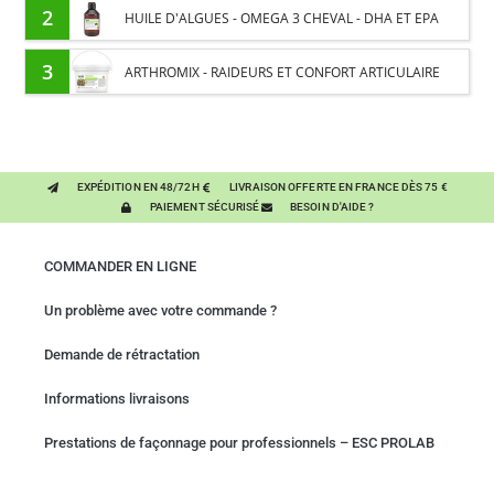
INTESTINALE ET DIGESTION
2
HUILE D'ALGUES - OMEGA 3 CHEVAL - DHA ET EPA
3
ARTHROMIX - RAIDEURS ET CONFORT ARTICULAIRE
CHEVAL - MÉLANGE DE PLANTES
EXPÉDITION EN 48/72H
LIVRAISON OFFERTE EN FRANCE DÈS 75 €
PAIEMENT SÉCURISÉ
BESOIN D'AIDE ?
COMMANDER EN LIGNE
Un problème avec votre commande ?
Demande de rétractation
Informations livraisons
Prestations de façonnage pour professionnels – ESC PROLAB