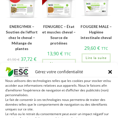
ENERGYMIX –
FENUGREC – État
FOUGERE MALE –
Soutien de l’effort
et muscles cheval –
Hygiène
chez le cheval –
Source de
intestinale cheval
Mélange de
protéines
29,60
€
TTC
plantes
13,90
€
TTC
Lire la suite
37,72
€
41,90
€
Ajouter au
TTC
panier
Gérez votre confidentialité
Ajouter au
panier
Nous utilisons des technologies telles que les cookies pour stocker et/ou
accéder aux informations relatives aux appareils. Nous le faisons afin
d’améliorer l’expérience de navigation et d’afficher des publicités (non)
personnalisées.
Le fait de consentir à ces technologies nous permettra de traiter des
données telles que le comportement de navigation ou des identifiants
uniques sur ce site.
Le refus ou le retrait du consentement peut avoir un impact négatif sur