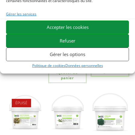
certaines fonctionnalités et caractéristiques du site.
Gérer les services
GLUCOSAMINE
LYMPHANMIX –
PRELE DES
PURE – Protection
Engorgement des
CHAMPS –
Accepter les cookies
du cartilage cheval
tendons et
Articulations et
drainage cheval –
raideurs cheval –
Refuser
21,19
€
TTC
Mélange de
Plante pure
plantes
Ajouter au
23,80
€
Gérer les options
TTC
panier
42,70
€
TTC
Politique de cookies
Données personnelles
Ajouter au
panier
Ajouter au
panier
ÉPUISÉ