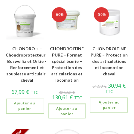
-60%
-50%
CHONDRO + –
CHONDROÏTINE
CHONDROITINE
Chondroprotecteurs,
PURE – Format
PURE – Protection
Boswellia et Ortie –
spécial écurie –
des articulations
Renforcement et
Protection des
et locomotion
souplesse articulaire
articulations et
cheval
cheval
locomotion
30,94
€
61,90
€
67,99
€
TTC
TTC
326,52
€
130,61
€
TTC
Ajouter au
Ajouter au
panier
panier
Ajouter au
panier