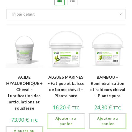
Tri par défaut
ACIDE
ALGUES MARINES
BAMBOU –
HYALURONIQUE +
– Fatigue et baisse
Reminéralisation
Cheval –
de forme cheval –
et raideurs cheval
Lubrification des
Plante pure
– Plante pure
articulations et
16,20
€
24,30
€
TTC
TTC
souplesse
Ajouter au
Ajouter au
73,90
€
TTC
panier
panier
Ajouter au