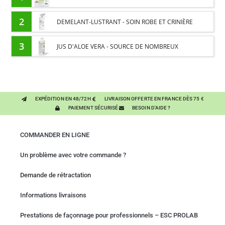
2
DEMELANT-LUSTRANT - SOIN ROBE ET CRINIÈRE
CHEVAL - ENRICHI EN VITAMINE B ET HUILE D'ONAGRE
3
JUS D'ALOE VERA - SOURCE DE NOMBREUX
NUTRIMENTS - BIEN-ÊTRE DIGESTIF CHEVAL
EXPÉDITION EN 48/72H
LIVRAISON OFFERTE EN FRANCE DÈS 75 €
PAIEMENT SÉCURISÉ
BESOIN D'AIDE ?
COMMANDER EN LIGNE
Un problème avec votre commande ?
Demande de rétractation
Informations livraisons
Prestations de façonnage pour professionnels – ESC PROLAB