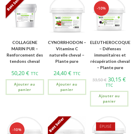
Best Seller
-10%
COLLAGENE
CYNORRHODON –
ELEUTHEROCOQUE
MARIN PUR –
Vitamine C
– Défenses
Renforcement des
naturelle cheval –
immunitaires et
tendons cheval
Plante pure
récupération cheval
– Plante pure
50,20
€
24,40
€
TTC
TTC
30,15
€
33,50
€
Ajouter au
Ajouter au
TTC
panier
panier
Ajouter au
panier
Best Seller
ÉPUISÉ
-10%