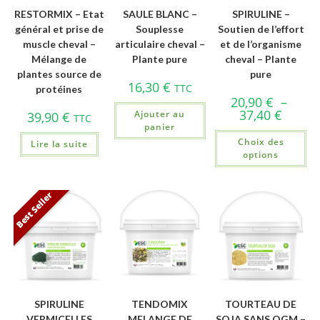
RESTORMIX – Etat
SAULE BLANC –
SPIRULINE –
général et prise de
Souplesse
Soutien de l’effort
muscle cheval –
articulaire cheval –
et de l’organisme
Mélange de
Plante pure
cheval – Plante
plantes source de
pure
16,30
€
TTC
protéines
20,90
€
–
37,40
€
Ajouter au
39,90
€
TTC
panier
Choix des
Lire la suite
options
Best Seller
SPIRULINE
TENDOMIX
TOURTEAU DE
VERMICELLES
MELANGE DE
SOJA SANS OGM –