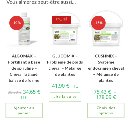
Vous aimerez peut-être aussi…
ÉPUISÉ
-10%
-15%
ALGOMAX –
GLUCOMIX –
CUSHMIX –
Fortifiant à base
Problème de poids
Système
de spiruline –
cheval – Mélange
endocrinien cheval
Cheval fatigué,
de plantes
– Mélange de
baisse de forme
plantes
41,90
€
TTC
34,65
€
75,43
€
–
38,50
€
178,09
€
Lire la suite
TTC
Ajouter au
Choix des
panier
options