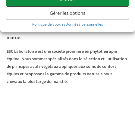
être complétées d’une cure d’
Extrafer
,
aliment
complémentaire liquide qui contribue à augmenter la
Gérer les options
capacité énergétique et la résistance à l’effort.
Politique de cookies
Données personnelles
En cas de mue difficile, associer avec
l’huile de foie de
morue.
ESC Laboratoire est une société pionnière en phytothérapie
équine. Nous sommes spécialisés dans la sélection et l’utilisation
de principes actifs végétaux appliqués aux soins de confort
équins et proposons la gamme de produits naturels pour
.
chevaux la plus large du marché