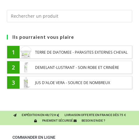
Ils pourraient vous plaire
1
TERRE DE DIATOMEE - PARASITES EXTERNES CHEVAL
2
DEMELANT-LUSTRANT - SOIN ROBE ET CRINIÈRE
CHEVAL - ENRICHI EN VITAMINE B ET HUILE D'ONAGRE
3
JUS D'ALOE VERA - SOURCE DE NOMBREUX
NUTRIMENTS - BIEN-ÊTRE DIGESTIF CHEVAL
EXPÉDITION EN 48/72H
LIVRAISON OFFERTE EN FRANCE DÈS 75 €
PAIEMENT SÉCURISÉ
BESOIN D'AIDE ?
COMMANDER EN LIGNE