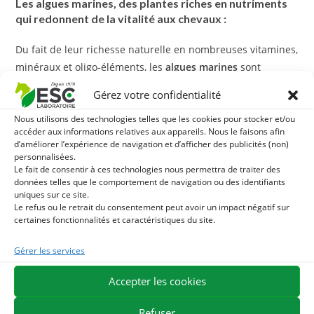
Les algues marines, des plantes riches en nutriments
qui redonnent de la vitalité aux chevaux :
Du fait de leur richesse naturelle en nombreuses vitamines,
minéraux et oligo-éléments, les
algues marines
sont
recommandées afin de redonner de la vitalité aux
Gérez votre confidentialité
organismes fatigués. Elles conviennent donc
Nous utilisons des technologies telles que les cookies pour stocker et/ou
particulièrement au cheval âgé ou aux périodes de mues
accéder aux informations relatives aux appareils. Nous le faisons afin
difficiles.
d’améliorer l’expérience de navigation et d’afficher des publicités (non)
personnalisées.
Le fucus
peut également être utilisé en cas de problème de
Le fait de consentir à ces technologies nous permettra de traiter des
données telles que le comportement de navigation ou des identifiants
surpoids grâce à sa composition en iode qui active le
uniques sur ce site.
métabolisme des lipides et les mucilages qui ont une action
Le refus ou le retrait du consentement peut avoir un impact négatif sur
certaines fonctionnalités et caractéristiques du site.
coupe-faim grâce au volume occupé par les algues une fois
que celles-ci sont réhydratées dans l’estomac.
Gérer les services
Avec quoi associer des algues marines ?
Accepter les cookies
En cas de fatigue importante, les A
lgues marines
peuvent
Refuser