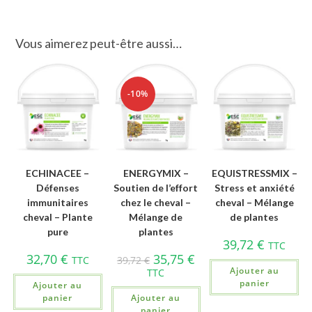
Vous aimerez peut-être aussi…
-10%
ECHINACEE –
ENERGYMIX –
EQUISTRESSMIX –
Défenses
Soutien de l’effort
Stress et anxiété
immunitaires
chez le cheval –
cheval – Mélange
cheval – Plante
Mélange de
de plantes
pure
plantes
39,72
€
TTC
32,70
€
35,75
€
TTC
39,72
€
Ajouter au
TTC
panier
Ajouter au
panier
Ajouter au
panier