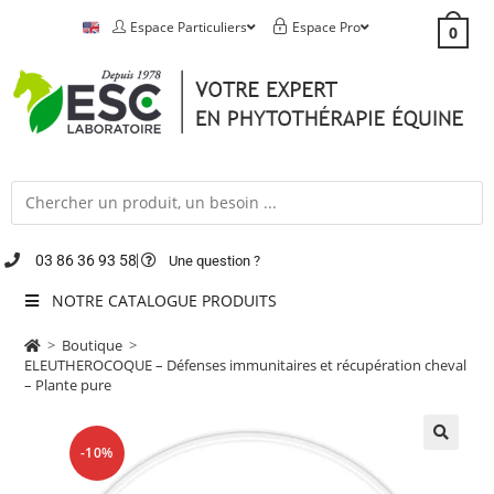
Espace Particuliers
Espace Pro
0
03 86 36 93 58
Une question ?
NOTRE CATALOGUE PRODUITS
>
Boutique
>
ELEUTHEROCOQUE – Défenses immunitaires et récupération cheval
– Plante pure
-10%
🔍