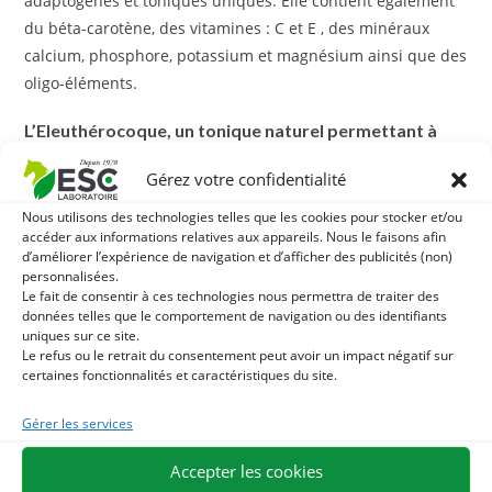
adaptogènes et toniques uniques. Elle contient également
du béta-carotène, des vitamines : C et E , des minéraux
calcium, phosphore, potassium et magnésium ainsi que des
oligo-éléments.
L’Eleuthérocoque,
un tonique naturel permettant à
votre cheval
de retrouver forme et tonus :
Gérez votre confidentialité
Véritable stimulant énergétique, l’
Eleuthérocoque
est utile
Nous utilisons des technologies telles que les cookies pour stocker et/ou
en cas de fatigue physique et nerveuse, d’entrainement
accéder aux informations relatives aux appareils. Nous le faisons afin
d’améliorer l’expérience de navigation et d’afficher des publicités (non)
intensif, de changement d’environnement, de
personnalisées.
convalescence, etc. Cette plante participe également au
Le fait de consentir à ces technologies nous permettra de traiter des
soutien du système immunitaire.
données telles que le comportement de navigation ou des identifiants
uniques sur ce site.
Le refus ou le retrait du consentement peut avoir un impact négatif sur
Avec quoi associer l’Eleuthérocoque ?
certaines fonctionnalités et caractéristiques du site.
Pour soutenir l’immunité, vous pouvez associer
Gérer les services
l’
Eleuthérocoque
avec l’
Echinacée
, cette plante est
recommandée notamment lors de coups de froid ou en
Accepter les cookies
période à risque.