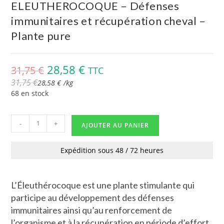
ELEUTHEROCOQUE – Défenses
immunitaires et récupération cheval –
Plante pure
28,58
€
31,75
€
TTC
31,75
€
28,58
€
/
kg
68 en stock
-
+
AJOUTER AU PANIER
Expédition sous 48 / 72 heures
L’Éleuthérocoque est une plante stimulante qui
participe au développement des défenses
immunitaires ainsi qu’au renforcement de
l’organisme et à la récupération en période d’effort