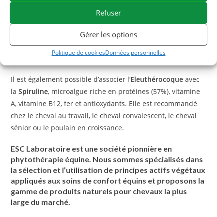
Refuser
En cas de situation stressante, vous pouvez utiliser
Equistress flash
. Cet aliment complémentaire conditionné
Gérer les options
sous forme de seringue est facile d’utilisation et agit
Politique de cookies
Données personnelles
rapidement.
Il est également possible d’associer l’
Eleuthérocoque
avec
la
Spiruline
, microalgue riche en protéines (57%), vitamine
A, vitamine B12, fer et antioxydants. Elle est recommandé
chez le cheval au travail, le cheval convalescent, le cheval
sénior ou le poulain en croissance.
ESC Laboratoire est une société pionnière en
phytothérapie équine. Nous sommes spécialisés dans
la sélection et l’utilisation de principes actifs végétaux
appliqués aux soins de confort équins et proposons la
gamme de produits naturels pour chevaux la plus
large du marché.