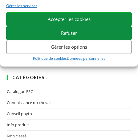
Gérer les services
Allergies respiratoires chez le cheval : comment les
identifier et les gérer
Accepter les cookies
dans Connaissance du cheval
Refuser
Soulager la dermite estivale chez le cheval : approche
globale, soins externes et soutien interne naturel
Gérer les options
dans Connaissance du cheval
Politique de cookies
Données personnelles
CATÉGORIES :
Catalogue ESC
Connaissance du cheval
Conseil phyto
Info produit
Non classé