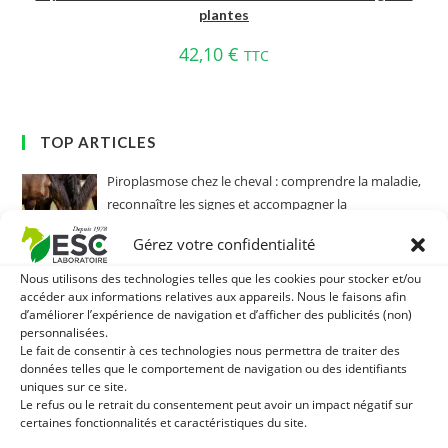
plantes
42,10
€
TTC
TOP ARTICLES
Piroplasmose chez le cheval : comprendre la maladie,
reconnaître les signes et accompagner la
convalescence
Gérez votre confidentialité
dans Connaissance du cheval
Nous utilisons des technologies telles que les cookies pour stocker et/ou
Règlement jeu concours
accéder aux informations relatives aux appareils. Nous le faisons afin
d’améliorer l’expérience de navigation et d’afficher des publicités (non)
dans Non classé
personnalisées.
Le fait de consentir à ces technologies nous permettra de traiter des
Myosites chez le cheval : comprendre et
données telles que le comportement de navigation ou des identifiants
accompagner un « coup de sang »
uniques sur ce site.
dans Connaissance du cheval
Le refus ou le retrait du consentement peut avoir un impact négatif sur
certaines fonctionnalités et caractéristiques du site.