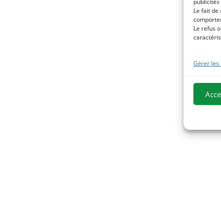
publicités
Le fait de
comportem
Le refus o
caractéris
Gérer les
Acce