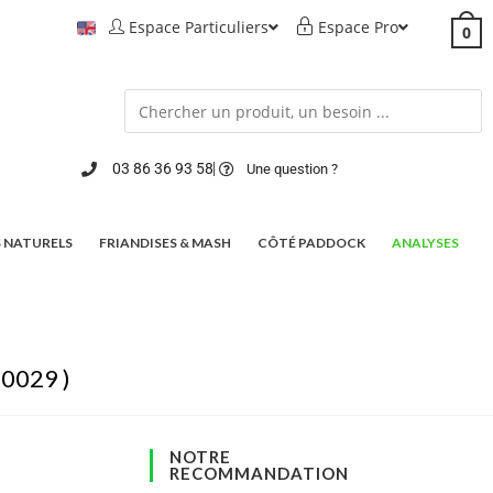
Espace Particuliers
Espace Pro
0
03 86 36 93 58
Une question ?
 NATURELS
FRIANDISES & MASH
CÔTÉ PADDOCK
ANALYSES
0029 )
NOTRE
RECOMMANDATION