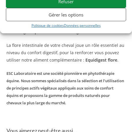
Refuser
Curcuma Digest
Afin de renforcer son action,
peut être associé
Gastromix
Gérer les options
à une cure de
, un mélange de 10 plantes
déshydratées sélectionnées pour leurs propriétés apaisantes lors
Politique de cookies
Données personnelles
d’acidité gastrique et de d’inconfort digestif.
La flore intestinale de votre cheval joue un rôle essentiel au
niveau du confort digestif, pour la renforcer vous pouvez
utiliser notre aliment complémentaire :
Equidigest flore
.
ESC Laboratoire est une société pionnière en phytothérapie
équine. Nous sommes spécialisés dans la sélection et l’utilisation
de principes actifs végétaux appliqués aux soins de confort
équins et proposons la gamme de produits naturels pour
chevaux la plus large du marché.
Vous aimerez peut-être aussi…