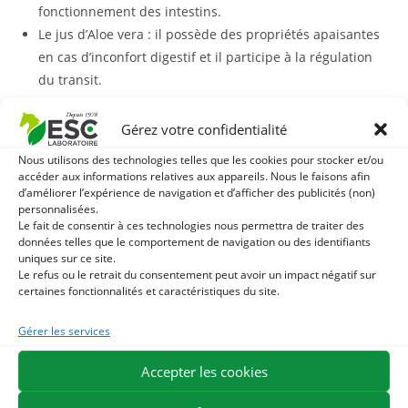
fonctionnement des intestins.
Le jus d’Aloe vera : il possède des propriétés apaisantes
en cas d’inconfort digestif et il participe à la régulation
du transit.
La sauge et la menthe poivrée : ces deux plantes
soutiennent la digestion et possèdent une action
Gérez votre confidentialité
apaisante au niveau intestinal.
Nous utilisons des technologies telles que les cookies pour stocker et/ou
Curcuma Digest
est formulé à partir de teintures mères qui
accéder aux informations relatives aux appareils. Nous le faisons afin
possèdent une teneur élevée en actifs végétaux et sont une
d’améliorer l’expérience de navigation et d’afficher des publicités (non)
personnalisées.
bonne alternative à la plante pure.
Le fait de consentir à ces technologies nous permettra de traiter des
données telles que le comportement de navigation ou des identifiants
La formule liquide de ce complément présente plusieurs
uniques sur ce site.
Le refus ou le retrait du consentement peut avoir un impact négatif sur
avantages et notamment celui de pouvoir être administré à
certaines fonctionnalités et caractéristiques du site.
l’aide d’une seringue buccale, ce qui peut s’avérer pratique
pour les chevaux vivant en communauté ou ceux qui
Gérer les services
prennent leur ration avec difficulté.
Accepter les cookies
Avec quoi associer Curcuma Digest ?