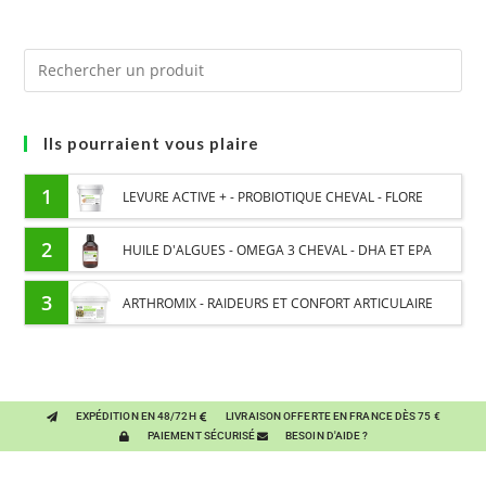
Ils pourraient vous plaire
1
LEVURE ACTIVE + - PROBIOTIQUE CHEVAL - FLORE
INTESTINALE ET DIGESTION
2
HUILE D'ALGUES - OMEGA 3 CHEVAL - DHA ET EPA
3
ARTHROMIX - RAIDEURS ET CONFORT ARTICULAIRE
CHEVAL - MÉLANGE DE PLANTES
EXPÉDITION EN 48/72H
LIVRAISON OFFERTE EN FRANCE DÈS 75 €
PAIEMENT SÉCURISÉ
BESOIN D'AIDE ?