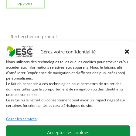
options
Gérez votre confidentialité
Ils pourraient vous plaire
Nous utilisons des technologies telles que les cookies pour stocker et/ou
accéder aux informations relatives aux appareils. Nous le faisons afin
1
LEVURE ACTIVE + - PROBIOTIQUE CHEVAL - FLORE
d’améliorer l’expérience de navigation et d’afficher des publicités (non)
personnalisées.
Le fait de consentir à ces technologies nous permettra de traiter des
INTESTINALE ET DIGESTION
2
HUILE D'ALGUES - OMEGA 3 CHEVAL - DHA ET EPA
données telles que le comportement de navigation ou des identifiants
uniques sur ce site.
Le refus ou le retrait du consentement peut avoir un impact négatif sur
3
ARTHROMIX - RAIDEURS ET CONFORT ARTICULAIRE
certaines fonctionnalités et caractéristiques du site.
CHEVAL - MÉLANGE DE PLANTES
Gérer les services
Accepter les cookies
EXPÉDITION EN 48/72H
LIVRAISON OFFERTE EN FRANCE DÈS 75 €