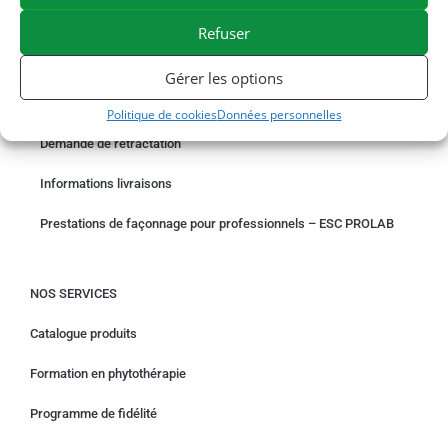
PAIEMENT SÉCURISÉ
BESOIN D'AIDE ?
Refuser
COMMANDER EN LIGNE
Gérer les options
Un problème avec votre commande ?
Politique de cookies
Données personnelles
Demande de rétractation
Informations livraisons
Prestations de façonnage pour professionnels – ESC PROLAB
NOS SERVICES
Catalogue produits
Formation en phytothérapie
Programme de fidélité