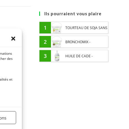
Ils pourraient vous plaire
1
TOURTEAU DE SOJA SANS
OGM - APPORT EN
2
BRONCHOMIX -
PROTÉINES ET SOUTIEN
rmations
RESPIRATION CHEVAL -
3
HUILE DE CADE -
icher des
ÉNERGÉTIQUE POUR
MÉLANGE DE PLANTES
ASSAINIT ET PROTÈGE LES
CHEVAUX
lités et
SABOTS DE L’HUMIDITÉ
ions