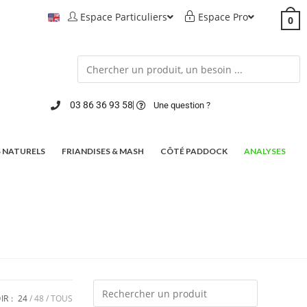
Espace Particuliers
Espace Pro
0
03 86 36 93 58
Une question ?
 NATURELS
FRIANDISES & MASH
CÔTÉ PADDOCK
ANALYSES
IR :
24
48
TOUS