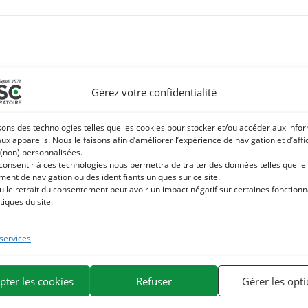
Gérez votre confidentialité
sons des technologies telles que les cookies pour stocker et/ou accéder aux info
aux appareils. Nous le faisons afin d’améliorer l’expérience de navigation et d’aff
 (non) personnalisées.
 consentir à ces technologies nous permettra de traiter des données telles que le
ent de navigation ou des identifiants uniques sur ce site.
u le retrait du consentement peut avoir un impact négatif sur certaines fonctionna
tiques du site.
 services
pter les cookies
Refuser
Gérer les opt