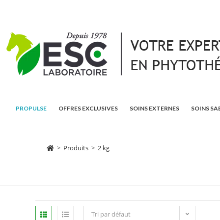
PROPULSE
OFFRES EXCLUSIVES
SOINS EXTERNES
SOINS SA
>
Produits
>
2 kg
Tri par défaut