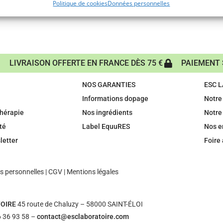
Politique de cookies
Données personnelles
LIVRAISON OFFERTE EN FRANCE DÈS 75 €
PAIEMENT 
NOS GARANTIES
ESC 
Informations dopage
Notre 
hérapie
Nos ingrédients
Notre
té
Label EquuRES
Nos 
letter
Foire
 personnelles
|
CGV
|
Mentions légales
OIRE
45 route de Chaluzy – 58000 SAINT-ÉLOI
 36 93 58 –
contact@esclaboratoire.com