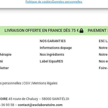
Politique de cookies
Données personnelles
LIVRAISON OFFERTE EN FRANCE DÈS 75 €
PAIEMENT 
NOS GARANTIES
ESC 
Informations dopage
Notre 
hérapie
Nos ingrédients
Notre
té
Label EquuRES
Nos 
letter
Foire
 personnelles
|
CGV
|
Mentions légales
OIRE
45 route de Chaluzy – 58000 SAINT-ÉLOI
 36 93 58 –
contact@esclaboratoire.com