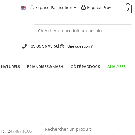
Espace Particuliers
Espace Pro
0
03 86 36 93 58
Une question ?
 NATURELS
FRIANDISES & MASH
CÔTÉ PADDOCK
ANALYSES
IR :
24
48
TOUS