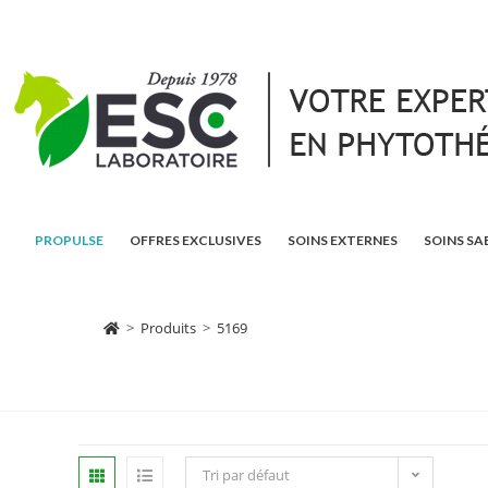
PROPULSE
OFFRES EXCLUSIVES
SOINS EXTERNES
SOINS SA
>
Produits
>
5169
Tri par défaut