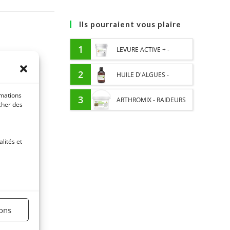
Ils pourraient vous plaire
1
LEVURE ACTIVE + -
PROBIOTIQUE CHEVAL -
2
HUILE D'ALGUES -
FLORE INTESTINALE ET
rmations
OMEGA 3 CHEVAL - DHA
3
ARTHROMIX - RAIDEURS
icher des
DIGESTION
ET EPA
ET CONFORT ARTICULAIRE
lités et
CHEVAL - MÉLANGE DE
PLANTES
ions