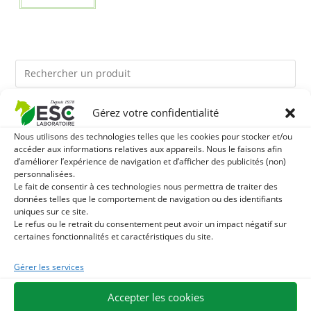
Gérez votre confidentialité
Ils pourraient vous plaire
Nous utilisons des technologies telles que les cookies pour stocker et/ou
accéder aux informations relatives aux appareils. Nous le faisons afin
1
TOURTEAU DE SOJA SANS OGM - APPORT EN
d’améliorer l’expérience de navigation et d’afficher des publicités (non)
personnalisées.
PROTÉINES ET SOUTIEN ÉNERGÉTIQUE POUR CHEVAUX
2
Le fait de consentir à ces technologies nous permettra de traiter des
HUILE DE CADE - ASSAINIT ET PROTÈGE LES SABOTS
données telles que le comportement de navigation ou des identifiants
uniques sur ce site.
DE L’HUMIDITÉ
3
BRONCHOMIX - RESPIRATION CHEVAL - MÉLANGE DE
Le refus ou le retrait du consentement peut avoir un impact négatif sur
certaines fonctionnalités et caractéristiques du site.
PLANTES
Gérer les services
Accepter les cookies
EXPÉDITION EN 48/72H
LIVRAISON OFFERTE EN FRANCE DÈS 75 €
PAIEMENT SÉCURISÉ
BESOIN D'AIDE ?