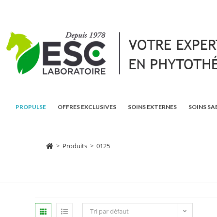
PROPULSE
OFFRES EXCLUSIVES
SOINS EXTERNES
SOINS SA
>
Produits
>
0125
Tri par défaut