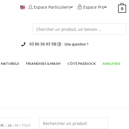
Espace Particuliers
Espace Pro
0
03 86 36 93 58
Une question ?
 NATURELS
FRIANDISES & MASH
CÔTÉ PADDOCK
ANALYSES
IR :
24
48
TOUS