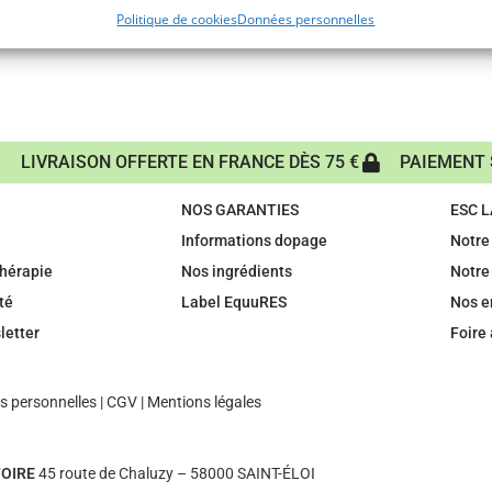
Politique de cookies
Données personnelles
LIVRAISON OFFERTE EN FRANCE DÈS 75 €
PAIEMENT 
NOS GARANTIES
ESC 
Informations dopage
Notre 
hérapie
Nos ingrédients
Notre
té
Label EquuRES
Nos 
letter
Foire
 personnelles
|
CGV
|
Mentions légales
OIRE
45 route de Chaluzy – 58000 SAINT-ÉLOI