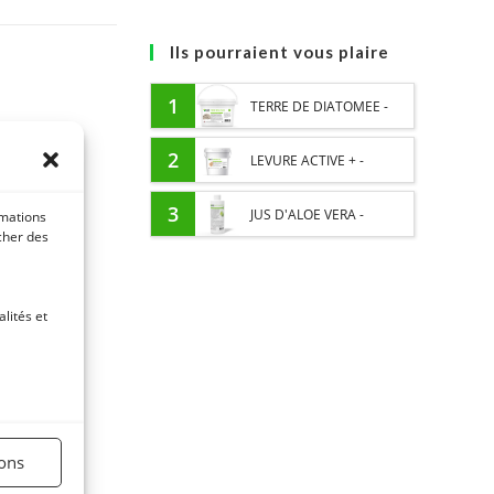
Ils pourraient vous plaire
1
TERRE DE DIATOMEE -
PARASITES EXTERNES
2
LEVURE ACTIVE + -
CHEVAL
PROBIOTIQUE CHEVAL -
3
JUS D'ALOE VERA -
rmations
icher des
FLORE INTESTINALE ET
SOURCE DE NOMBREUX
DIGESTION
NUTRIMENTS - BIEN-ÊTRE
lités et
DIGESTIF CHEVAL
ions