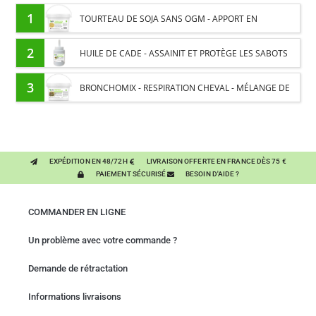
1
TOURTEAU DE SOJA SANS OGM - APPORT EN
PROTÉINES ET SOUTIEN ÉNERGÉTIQUE POUR CHEVAUX
2
HUILE DE CADE - ASSAINIT ET PROTÈGE LES SABOTS
DE L’HUMIDITÉ
3
BRONCHOMIX - RESPIRATION CHEVAL - MÉLANGE DE
PLANTES
EXPÉDITION EN 48/72H
LIVRAISON OFFERTE EN FRANCE DÈS 75 €
PAIEMENT SÉCURISÉ
BESOIN D'AIDE ?
COMMANDER EN LIGNE
Un problème avec votre commande ?
Demande de rétractation
Informations livraisons