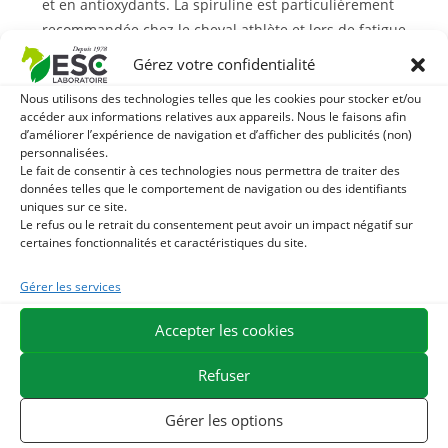
et en antioxydants. La spiruline est particulièrement
recommandée chez le cheval athlète et lors de fatigue.
Sélénium : cet oligo-élément joue un rôle anti-oxydant
Gérez votre confidentialité
majeur chez le sportif, en liaison étroite avec la Vitamine
Nous utilisons des technologies telles que les cookies pour stocker et/ou
E. Le sélénium conditionne l’activité des enzymes
accéder aux informations relatives aux appareils. Nous le faisons afin
antioxydantes et participe à la régénération de la
d’améliorer l’expérience de navigation et d’afficher des publicités (non)
personnalisées.
vitamine E. Une carence en sélénium peut entraîner une
Le fait de consentir à ces technologies nous permettra de traiter des
plus grande fatigabilité à l’effort, une récupération
données telles que le comportement de navigation ou des identifiants
altérée et un inconfort musculaire.
uniques sur ce site.
Le refus ou le retrait du consentement peut avoir un impact négatif sur
Vitamine E : cette vitamine possède des propriétés
certaines fonctionnalités et caractéristiques du site.
antioxydantes reconnues et protège les tissus
organiques. La vitamine E prolonge la vie des globules
Gérer les services
rouges et est nécessaire à la bonne utilisation de
l’oxygène par les muscles.
Accepter les cookies
Avec quoi associer Hippocrampes ?
Refuser
Pour une récupération accélérée, il est également possible
Gérer les options
d’ajouter dans la ration de base du
Chlorure de
magnésium
. Le magnésium a des propriétés musculo-