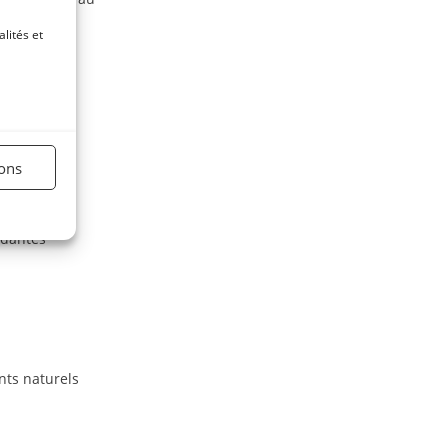
lités et
ions
ydantes
.
nts naturels