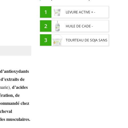
1
LEVURE ACTIVE + -
PROBIOTIQUE CHEVAL -
2
HUILE DE CADE -
FLORE INTESTINALE ET
ASSAINIT ET PROTÈGE LES
3
TOURTEAU DE SOJA SANS
DIGESTION
SABOTS DE L’HUMIDITÉ
OGM - APPORT EN
PROTÉINES ET SOUTIEN
 d’antioxydants
ÉNERGÉTIQUE POUR
d’extraits de
,
d’acides
marie),
CHEVAUX
ration, de
Recommandé chez
 cheval
bles musculaires.