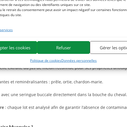
ent de navigation ou des identifiants uniques sur ce site.
u le retrait du consentement peut avoir un impact négatif sur certaines fonctionna
tiques du site.
ux propriétés antioxydantes,
 services
oppement musculaires : lysine, méthionine et L-glutamine,
ction musculaire et l’équilibre nerveux,
pter les cookies
Refuser
Gérer les opt
buant à la réduction de la fatigue.
Politique de cookies
Données personnelles
lle extraite du jus de melon reconnue pour ses propriétés antiox
antes et reminéralisantes : prêle, ortie, chardon-marie.
 ou avec une seringue buccale directement dans la bouche du cheval
re
: chaque lot est analysé afin de garantir l’absence de contamina
taire Myopulse ?