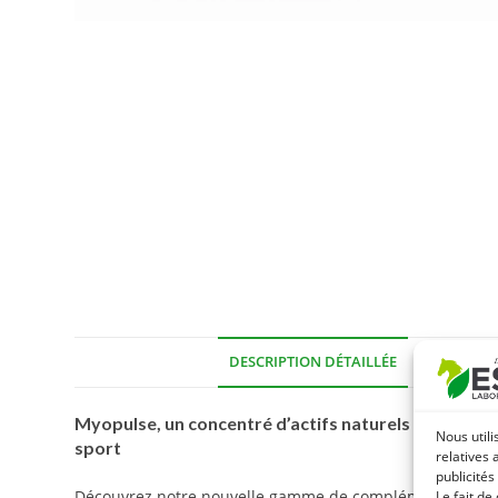
DESCRIPTION DÉTAILLÉE
COMPOSIT
Myopulse, un concentré d’actifs naturels antioxyd
Nous utili
sport
relatives 
publicités
Découvrez notre nouvelle gamme de compléments alime
Le fait de