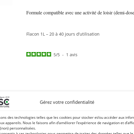
Formule compatible avec une activité de loisir (demi-dose
Flacon 1L – 20 à 40 jours d’utilisation
5
/
5
-
1
avis
ION
CONSEILS D'UTILISATION
INFO QUALITÉ
AVIS CLIENTS
Gérez votre confidentialité
ants et d’acides aminés soutenant la performance des muscle
sons des technologies telles que les cookies pour stocker et/ou accéder aux info
aux appareils. Nous le faisons afin d’améliorer l’expérience de navigation et d’aff
 (non) personnalisées.
ntaires
ESC Propulse
: des
formules innovantes aux actifs nature
 consentir à ces technologies nous permettra de traiter des données telles que le