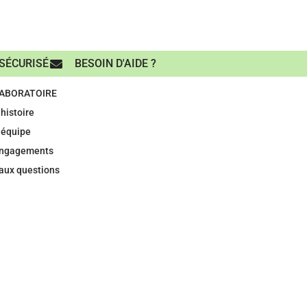
SÉCURISÉ
BESOIN D'AIDE ?
LABORATOIRE
histoire
 équipe
engagements
 aux questions