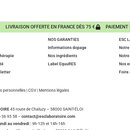
LIVRAISON OFFERTE EN FRANCE DÈS 75 €
PAIEMENT 
NOS GARANTIES
ESC 
Informations dopage
Notre 
hérapie
Nos ingrédients
Notre
té
Label EquuRES
Nos 
letter
Foire
 personnelles
|
CGV
|
Mentions légales
OIRE
45 route de Chaluzy – 58000 SAINT-ÉLOI
 36 93 58 –
contact@esclaboratoire.com
undi au vendredi :
9h-12h et 14h-16h