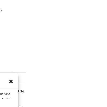
).
s du cheval de
rmations
icher des
ls
intégrées au