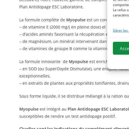
comportem
Plan Antidopage ESC Laboratoire.
Le refus o
caractéris
La formule complète de
Myopulse
est un concentré :
– de vitamine E (2000 mg/j en pleine dose) et sélénium a
Gérer les
– d’acides aminés favorisant la récupération et le dével
– de magnésium, un minéral intervenant dans la décontra
Acce
– de vitamines de groupe B comme la vitamine B12 contri
La formule innovante de
Myopulse
est enrichie :
– en SOD (ou SuperOxyde Dismutase), une enzyme nature
exceptionnelles,
– en extraits de plantes aux propriétés tonifiantes, drain
Sous forme liquide, il se distribue mélangé à la ration
Myopulse
est intégré au
Plan Antidopage ESC Laboratoi
susceptibles de rendre un test antidopage positif.
Quelles sont les indications du complément alimen