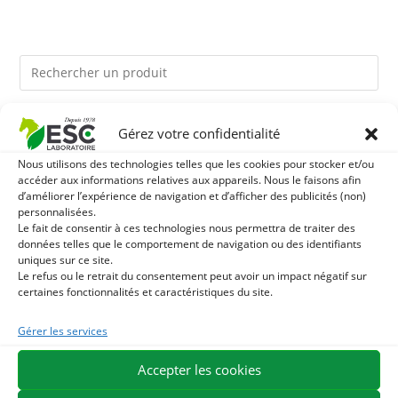
Ils pourraient vous plaire
Gérez votre confidentialité
Nous utilisons des technologies telles que les cookies pour stocker et/ou
1
LEVURE ACTIVE + - PROBIOTIQUE CHEVAL - FLORE
accéder aux informations relatives aux appareils. Nous le faisons afin
d’améliorer l’expérience de navigation et d’afficher des publicités (non)
personnalisées.
INTESTINALE ET DIGESTION
2
TERRE DE DIATOMEE - PARASITES EXTERNES CHEVAL
Le fait de consentir à ces technologies nous permettra de traiter des
données telles que le comportement de navigation ou des identifiants
uniques sur ce site.
3
BIOTINE CHEVAL - HYPERSPORT BIOTINE 3000 -
Le refus ou le retrait du consentement peut avoir un impact négatif sur
certaines fonctionnalités et caractéristiques du site.
FORMULE CONCENTRÉE 3000MG/KG
Gérer les services
EXPÉDITION EN 48/72H
LIVRAISON OFFERTE EN FRANCE DÈS 75 €
Accepter les cookies
PAIEMENT SÉCURISÉ
BESOIN D'AIDE ?