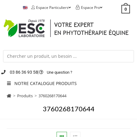
Espace Particuliers
Espace Pro
0
03 86 36 93 58
Une question ?
NOTRE CATALOGUE PRODUITS
>
Produits
>
3760268170644
3760268170644