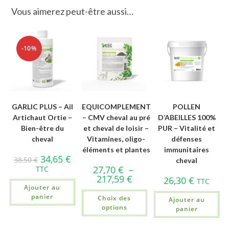
Vous aimerez peut-être aussi…
-10%
GARLIC PLUS – Ail
EQUICOMPLEMENT
POLLEN
Artichaut Ortie –
– CMV cheval au pré
D’ABEILLES 100%
Bien-être du
et cheval de loisir –
PUR – Vitalité et
cheval
Vitamines, oligo-
défenses
éléments et plantes
immunitaires
34,65
€
38,50
€
cheval
27,70
€
–
TTC
217,59
€
26,30
€
TTC
Ajouter au
panier
Choix des
Ajouter au
options
panier