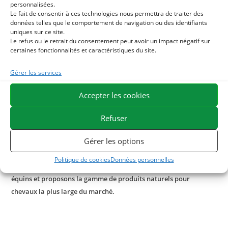
personnalisées.
comme l’
Huile de lin
. Cette huile est extrêmement riche en
Le fait de consentir à ces technologies nous permettra de traiter des
oméga 3 et également source d’omégas 6 et 9, elle est utile
données telles que le comportement de navigation ou des identifiants
notamment en cas de fatigue ou pour apporter de l’énergie
uniques sur ce site.
Le refus ou le retrait du consentement peut avoir un impact négatif sur
au cheval au travail.
certaines fonctionnalités et caractéristiques du site.
Les probiotiques sont également de précieux alliés pour le
Gérer les services
bien être des chevaux. Notre formule
Levure active +
est riche en levure active (
Saccharomyces cerevisiae
), elle
Accepter les cookies
soutient la flore intestinale pour une meilleure digestion et
assimilation de la ration.
Refuser
Gérer les options
ESC Laboratoire est une société pionnière en phytothérapie
équine. Nous sommes spécialisés dans la sélection et l’utilisation
Politique de cookies
Données personnelles
de principes actifs végétaux appliqués aux soins de confort
équins et proposons la gamme de produits naturels pour
chevaux la plus large du marché.