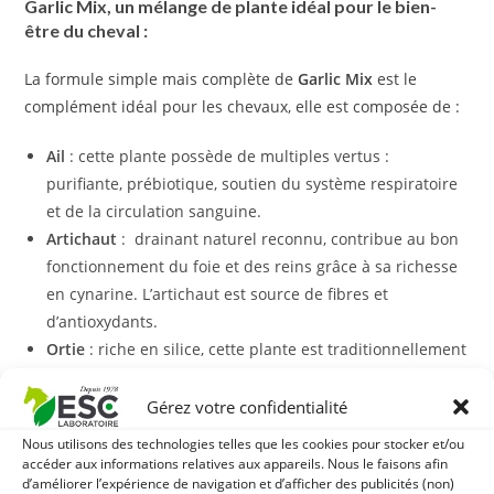
Garlic Mix, un mélange de plante idéal pour le bien-
être du cheval :
La formule simple mais complète de
Garlic Mix
est le
complément idéal pour les chevaux, elle est composée de :
Ail
: cette plante possède de multiples vertus :
purifiante, prébiotique, soutien du système respiratoire
et de la circulation sanguine.
Artichaut
: drainant naturel reconnu, contribue au bon
fonctionnement du foie et des reins grâce à sa richesse
en cynarine. L’artichaut est source de fibres et
d’antioxydants.
Ortie
: riche en silice, cette plante est traditionnellement
utilisée lors de raideur articulaire et possède également
des vertus drainantes.
Gérez votre confidentialité
Avec quoi associer Garlic Mix ?
Nous utilisons des technologies telles que les cookies pour stocker et/ou
accéder aux informations relatives aux appareils. Nous le faisons afin
Garlic mix
peut être complété d’une source d’acide gras
d’améliorer l’expérience de navigation et d’afficher des publicités (non)