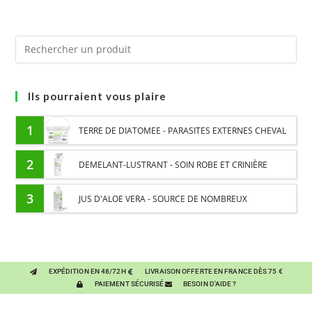
Ils pourraient vous plaire
1
TERRE DE DIATOMEE - PARASITES EXTERNES CHEVAL
2
DEMELANT-LUSTRANT - SOIN ROBE ET CRINIÈRE
CHEVAL - ENRICHI EN VITAMINE B ET HUILE D'ONAGRE
3
JUS D'ALOE VERA - SOURCE DE NOMBREUX
NUTRIMENTS - BIEN-ÊTRE DIGESTIF CHEVAL
EXPÉDITION EN 48/72H
LIVRAISON OFFERTE EN FRANCE DÈS 75 €
PAIEMENT SÉCURISÉ
BESOIN D'AIDE ?