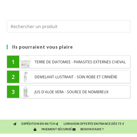
Ils pourraient vous plaire
1
TERRE DE DIATOMEE - PARASITES EXTERNES CHEVAL
2
DEMELANT-LUSTRANT - SOIN ROBE ET CRINIÈRE
CHEVAL - ENRICHI EN VITAMINE B ET HUILE D'ONAGRE
3
JUS D'ALOE VERA - SOURCE DE NOMBREUX
NUTRIMENTS - BIEN-ÊTRE DIGESTIF CHEVAL
EXPÉDITION EN 48/72H
LIVRAISON OFFERTE EN FRANCE DÈS 75 €
PAIEMENT SÉCURISÉ
BESOIN D'AIDE ?