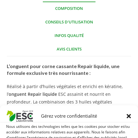
COMPOSITION
CONSEILS D'UTILISATION
INFOS QUALITÉ
AVIS CLIENTS
L’onguent pour corne cassante Repair liquide, une
formule exclusive très nourrissante :
Réalisé à partir d’huiles végétales et enrichi en kératine,
l’
onguent Repair liquide
ESC assainit et nourrit en
profondeur. La combinaison des 3 huiles végétales
présentes dans la formule répare,
renforce la corne
Gérez votre confidentialité
cassante et abîmée
et redonne de l’élasticité :
Nous utilisons des technologies telles que les cookies pour stocker et/ou
huile de laurier : elle possède des propriétés purifiantes
accéder aux informations relatives aux appareils. Nous le faisons afin
d’améliorer l’expérience de navigation et d’afficher des publicités (non)