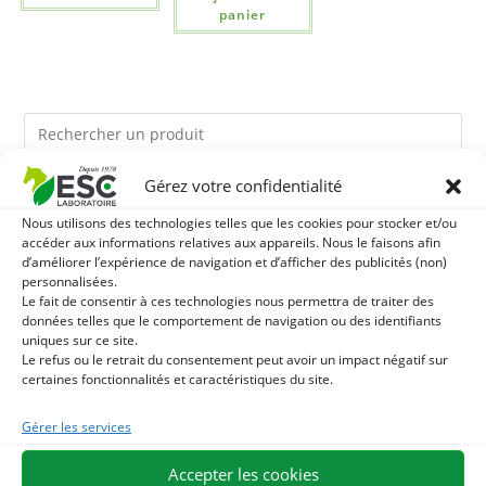
panier
Gérez votre confidentialité
Ils pourraient vous plaire
Nous utilisons des technologies telles que les cookies pour stocker et/ou
accéder aux informations relatives aux appareils. Nous le faisons afin
1
TOURTEAU DE SOJA SANS OGM - APPORT EN
d’améliorer l’expérience de navigation et d’afficher des publicités (non)
personnalisées.
Le fait de consentir à ces technologies nous permettra de traiter des
PROTÉINES ET SOUTIEN ÉNERGÉTIQUE POUR CHEVAUX
2
HUILE DE CADE - ASSAINIT ET PROTÈGE LES SABOTS
données telles que le comportement de navigation ou des identifiants
uniques sur ce site.
DE L’HUMIDITÉ
Le refus ou le retrait du consentement peut avoir un impact négatif sur
3
BRONCHOMIX - RESPIRATION CHEVAL - MÉLANGE DE
certaines fonctionnalités et caractéristiques du site.
PLANTES
Gérer les services
Accepter les cookies
EXPÉDITION EN 48/72H
LIVRAISON OFFERTE EN FRANCE DÈS 75 €