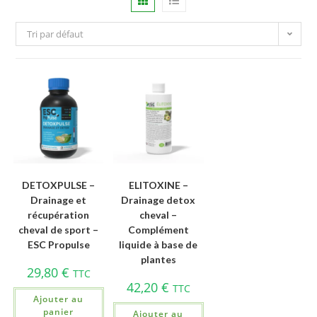
Tri par défaut
DETOXPULSE –
ELITOXINE –
Drainage et
Drainage detox
récupération
cheval –
cheval de sport –
Complément
ESC Propulse
liquide à base de
plantes
29,80
€
TTC
42,20
€
TTC
Ajouter au
panier
Ajouter au