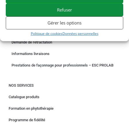
PAIEMENT SÉCURISÉ
BESOIN D'AIDE ?
Refuser
COMMANDER EN LIGNE
Gérer les options
Un problème avec votre commande ?
Politique de cookies
Données personnelles
Demande de rétractation
Informations livraisons
Prestations de façonnage pour professionnels – ESC PROLAB
NOS SERVICES
Catalogue produits
Formation en phytothérapie
Programme de fidélité