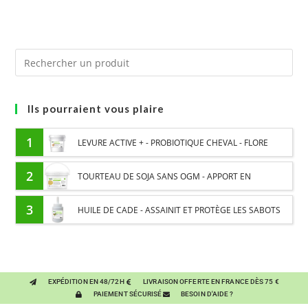
Ils pourraient vous plaire
1
LEVURE ACTIVE + - PROBIOTIQUE CHEVAL - FLORE
INTESTINALE ET DIGESTION
2
TOURTEAU DE SOJA SANS OGM - APPORT EN
PROTÉINES ET SOUTIEN ÉNERGÉTIQUE POUR CHEVAUX
3
HUILE DE CADE - ASSAINIT ET PROTÈGE LES SABOTS
DE L’HUMIDITÉ
EXPÉDITION EN 48/72H
LIVRAISON OFFERTE EN FRANCE DÈS 75 €
PAIEMENT SÉCURISÉ
BESOIN D'AIDE ?