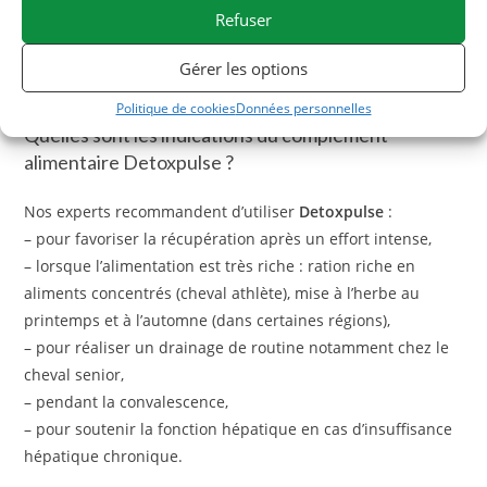
Detoxpulse
est intégré au
Plan Antidopage ESC
Refuser
Laboratoire
: chaque lot est analysé afin de garantir
l’absence de contaminants naturels susceptibles de rendre
Gérer les options
un test antidopage positif.
Politique de cookies
Données personnelles
Quelles sont les indications du complément
alimentaire Detoxpulse ?
Nos experts recommandent d’utiliser
Detoxpulse
:
– pour favoriser la récupération après un effort intense,
– lorsque l’alimentation est très riche : ration riche en
aliments concentrés (cheval athlète), mise à l’herbe au
printemps et à l’automne (dans certaines régions),
– pour réaliser un drainage de routine notamment chez le
cheval senior,
– pendant la convalescence,
– pour soutenir la fonction hépatique en cas d’insuffisance
hépatique chronique.