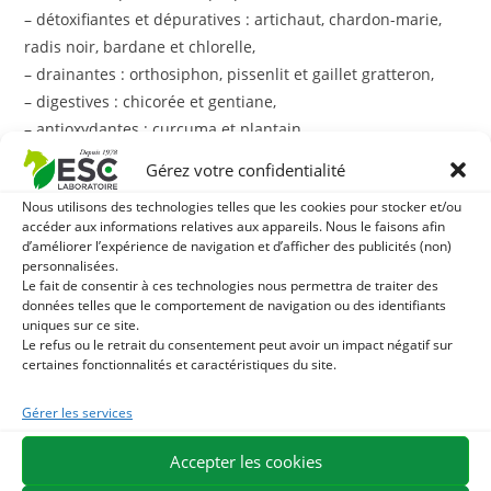
– détoxifiantes et dépuratives : artichaut, chardon-marie,
radis noir, bardane et chlorelle,
– drainantes : orthosiphon, pissenlit et gaillet gratteron,
– digestives : chicorée et gentiane,
– antioxydantes : curcuma et plantain.
Gérez votre confidentialité
La formule originale de
Detoxpulse
est enrichie en actifs
spécifiques :
Nous utilisons des technologies telles que les cookies pour stocker et/ou
accéder aux informations relatives aux appareils. Nous le faisons afin
– le sorbitol favorise l’élimination de la bile,
d’améliorer l’expérience de navigation et d’afficher des publicités (non)
– la choline et la bétaïne contribuent au bon
personnalisées.
Le fait de consentir à ces technologies nous permettra de traiter des
fonctionnement du foie,
données telles que le comportement de navigation ou des identifiants
– la méthionine est un acide aminé soufré aux propriétés
uniques sur ce site.
protectrices du foie.
Le refus ou le retrait du consentement peut avoir un impact négatif sur
certaines fonctionnalités et caractéristiques du site.
Sous forme liquide, ce complément alimentaire pour
Gérer les services
chevaux se distribue mélangé à la ration ou avec une
seringue buccale directement dans la bouche du cheval.
Accepter les cookies