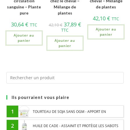
circulation
chez le cheval –
cheval – Mélange
sanguine – Plante
Mélange de
de plantes
pure
plantes
42,10
€
TTC
30,64
€
37,89
€
TTC
42,10
€
Ajouter au
TTC
panier
Ajouter au
panier
Ajouter au
panier
Ils pourraient vous plaire
1
TOURTEAU DE SOJA SANS OGM - APPORT EN
PROTÉINES ET SOUTIEN ÉNERGÉTIQUE POUR CHEVAUX
2
HUILE DE CADE - ASSAINIT ET PROTÈGE LES SABOTS