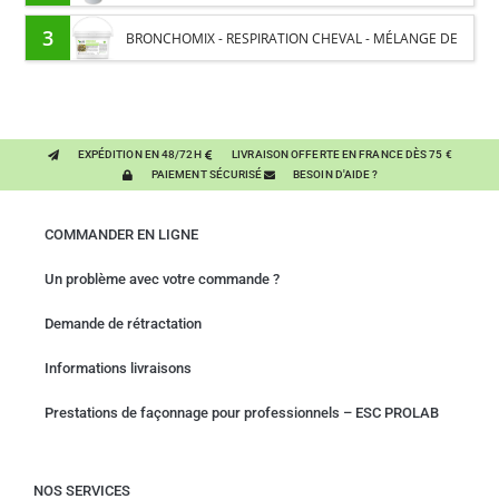
DE L’HUMIDITÉ
3
BRONCHOMIX - RESPIRATION CHEVAL - MÉLANGE DE
PLANTES
EXPÉDITION EN 48/72H
LIVRAISON OFFERTE EN FRANCE DÈS 75 €
PAIEMENT SÉCURISÉ
BESOIN D'AIDE ?
COMMANDER EN LIGNE
Un problème avec votre commande ?
Demande de rétractation
Informations livraisons
Prestations de façonnage pour professionnels – ESC PROLAB
NOS SERVICES