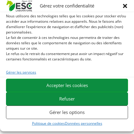
Gérez votre confidentialité
En effet, certains flavonoïdes contenus dans la plante ont
plusieurs effets favorables tels que le soutien de la
Nous utilisons des technologies telles que les cookies pour stocker et/ou
accéder aux informations relatives aux appareils. Nous le faisons afin
contraction cardiaque et de la circulation sanguine. Il s’agit
d’améliorer l’expérience de navigation et d’afficher des publicités (non)
d’un complément 100% naturel intéressant afin d’aider le
personnalisées.
Le fait de consentir à ces technologies nous permettra de traiter des
cheval qui se fatigue vite à résister à l’effort.
données telles que le comportement de navigation ou des identifiants
uniques sur ce site.
Avec quoi associer l’Aubépine ?
Le refus ou le retrait du consentement peut avoir un impact négatif sur
certaines fonctionnalités et caractéristiques du site.
Pour une action renforcée sur la circulation sanguine,
l’aubépine
peut être associée au
ginkgo biloba
ou au
Gérer les services
chrysantellum
.
Accepter les cookies
Pour une action renforcé sur le stress, associer avec la
Refuser
camomille matricaire
, également bénéfique en cas de
spasmes digestifs.
Gérer les options
En cas de besoins importants chez le cheval stressé,
Politique de cookies
Données personnelles
privilégier notre mélange de plantes pures
Equistressmix
.