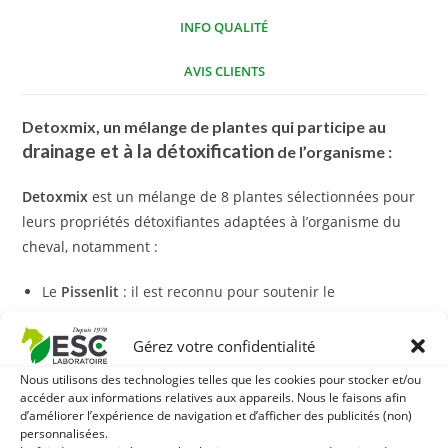
INFO QUALITÉ
AVIS CLIENTS
Detoxmix, un mélange de plantes qui participe au
drainage et à la détoxification
de l’organisme :
Detoxmix
est un mélange de 8 plantes sélectionnées pour
leurs propriétés détoxifiantes adaptées à l’organisme du
cheval, notamment :
Le
Pissenlit
: il est reconnu pour soutenir le
fonctionnement des reins et possède une action
dépurative.
Gérez votre confidentialité
L’
Artichaut
: ce drainant naturel reconnu contribue au
Nous utilisons des technologies telles que les cookies pour stocker et/ou
bon fonctionnement du foie et des reins. L’artichaut est
accéder aux informations relatives aux appareils. Nous le faisons afin
d’améliorer l’expérience de navigation et d’afficher des publicités (non)
également source de fibres et d’antioxydants.
personnalisées.
Le
Chardon-Marie
: il est riche en silymarine, reconnue