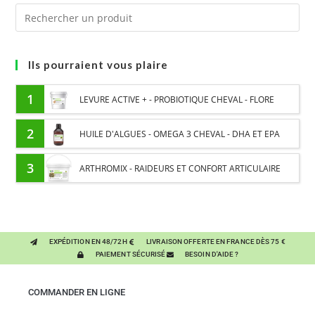
Ils pourraient vous plaire
1
LEVURE ACTIVE + - PROBIOTIQUE CHEVAL - FLORE
INTESTINALE ET DIGESTION
2
HUILE D'ALGUES - OMEGA 3 CHEVAL - DHA ET EPA
3
ARTHROMIX - RAIDEURS ET CONFORT ARTICULAIRE
CHEVAL - MÉLANGE DE PLANTES
EXPÉDITION EN 48/72H
LIVRAISON OFFERTE EN FRANCE DÈS 75 €
PAIEMENT SÉCURISÉ
BESOIN D'AIDE ?
COMMANDER EN LIGNE