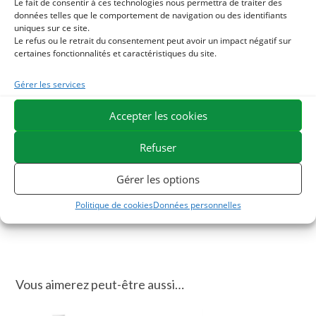
Le fait de consentir à ces technologies nous permettra de traiter des
pour ses propriétés hépato-protectrices.
données telles que le comportement de navigation ou des identifiants
uniques sur ce site.
Detoxmix
soutient le bon fonctionnement du foie et des
Le refus ou le retrait du consentement peut avoir un impact négatif sur
reins. Il est recommandé chez le cheval convalescent, le
certaines fonctionnalités et caractéristiques du site.
cheval sénior ou en cas d’alimentation trop riche. Participe
également à renforcer la flore intestinale.
Gérer les services
Accepter les cookies
La formule a été élaborée sous contrôle vétérinaire.
Refuser
ESC Laboratoire est une société pionnière en phytothérapie
équine. Nous sommes spécialisés dans la sélection et l’utilisation
Gérer les options
de principes actifs végétaux appliqués aux soins de confort
équins et proposons la gamme de produits naturels pour
Politique de cookies
Données personnelles
chevaux la plus large du marché.
Vous aimerez peut-être aussi…