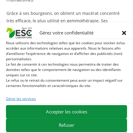
Grâce à ses bourgeons, on obtient un macérat concentré
très efficace, le plus utilisé en gemmothérapie. Ses
bienfaits sont multiples : les bourgeons de romarin sont
Gérez votre confidentialité
utilisés en gemmothérapie pour leurs propriétés
protectrices sur le système hépatique mais également
Nous utilisons des technologies telles que les cookies pour stocker et/ou
accéder aux informations relatives aux appareils. Nous le faisons afin
digestif. Ce macérat possèderait en effet une action
d’améliorer l’expérience de navigation et d’afficher des publicités (non)
réparatrice sur la muqueuse intestinale en stimulant le
personnalisées.
Le fait de consentir à ces technologies nous permettra de traiter des
renouvellement cellulaire de cette dernière.
données telles que le comportement de navigation ou des identifiants
uniques sur ce site.
Notre macérat de bourgeon de Romarin pour cheval est
Le refus ou le retrait du consentement peut avoir un impact négatif sur
certaines fonctionnalités et caractéristiques du site.
produit en France à partir de bourgeons certifiés bio.
Gérer les services
L’intérêt de la gemmothérapie chez les chevaux est qu’elle
utilise les tissus embryonnaires des plantes pour agir sur
Accepter les cookies
l’organisme. Ces tissus sont extraits des parties de plantes
encore en croissance (les bourgeons ou les jeunes pousses)
Refuser
qui sont particulièrement concentrés en principes actifs