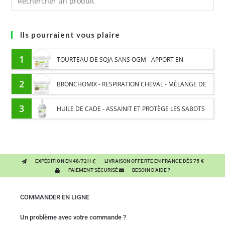
Ils pourraient vous plaire
1
TOURTEAU DE SOJA SANS OGM - APPORT EN
PROTÉINES ET SOUTIEN ÉNERGÉTIQUE POUR CHEVAUX
2
BRONCHOMIX - RESPIRATION CHEVAL - MÉLANGE DE
PLANTES
3
HUILE DE CADE - ASSAINIT ET PROTÈGE LES SABOTS
DE L’HUMIDITÉ
EXPÉDITION EN 48/72H
LIVRAISON OFFERTE EN FRANCE DÈS 75 €
PAIEMENT SÉCURISÉ
BESOIN D'AIDE ?
COMMANDER EN LIGNE
Un problème avec votre commande ?