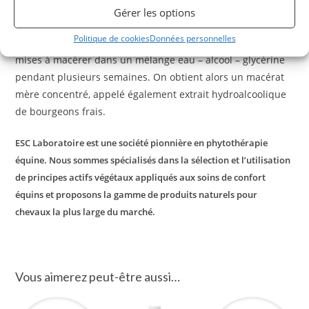
(minéraux, vitamines, phytohormones) nécessaires au bon
Gérer les options
développement de la plante et à sa protection contre les
Politique de cookies
Données personnelles
agressions extérieures. Ces parties de plantes sont ensuite
mises à macérer dans un mélange eau – alcool – glycérine
pendant plusieurs semaines. On obtient alors un macérat
mère concentré, appelé également extrait hydroalcoolique
de bourgeons frais.
ESC Laboratoire est une société pionnière en phytothérapie
équine. Nous sommes spécialisés dans la sélection et l’utilisation
de principes actifs végétaux appliqués aux soins de confort
équins et proposons la gamme de produits naturels pour
chevaux la plus large du marché.
Vous aimerez peut-être aussi…