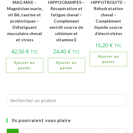
MAG MAX –
HIPPOCRAMPES –
HIPPOTROLYTE –
Magnésium marin,
Récupération et
Réhydratation
vit B6, taurine et
fatigue cheval –
cheval –
probiotiques –
Complément
Complément
Défatiguant
enrichi source de
liquide source
musculaire cheval
sélénium et
d’electrolytes
et stress
vitamine E
16,20
€
TTC
42,50
€
24,40
€
TTC
TTC
Ajouter au
panier
Ajouter au
Ajouter au
panier
panier
Ils pourraient vous plaire