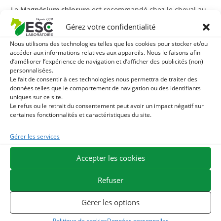
Le
Magnésium chlorure
est recommandé chez le cheval au
travail pour apporter de la souplesse musculaire ou
Gérez votre confidentialité
favoriser une meilleure récupération, ou chez tous les
Nous utilisons des technologies telles que les cookies pour stocker et/ou
chevaux en période de fatigue ou de stress. il est
accéder aux informations relatives aux appareils. Nous le faisons afin
également recommandé chez la poulinière en fin de
d’améliorer l’expérience de navigation et d’afficher des publicités (non)
personnalisées.
gestation ou début d’allaitement lorsque les besoins sont
Le fait de consentir à ces technologies nous permettra de traiter des
importants.
données telles que le comportement de navigation ou des identifiants
uniques sur ce site.
Avec quoi associer le Magnésium chlorure ?
Le refus ou le retrait du consentement peut avoir un impact négatif sur
certaines fonctionnalités et caractéristiques du site.
En cas de besoins musculaires importants, le
Magnésium
Gérer les services
chlorure
peut être complété par le
Muscle +,
source de
vitamine E et sélénium aux propriéts antioxydantes, de L-
Accepter les cookies
lysine un acide aminé participant au développement
musculaire et favorisant la réxupération et de spiruline
Refuser
riche en phycocyanine.
Gérer les options
En cas de stress marqué, vous pouvez utiliser notre
Politique de cookies
Données personnelles