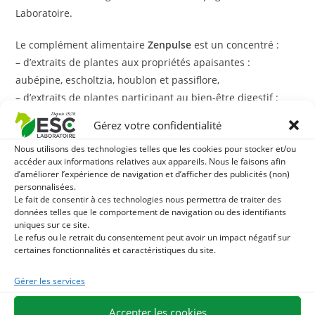
Laboratoire.
Le complément alimentaire
Zenpulse
est un concentré :
– d’extraits de plantes aux propriétés apaisantes :
aubépine, escholtzia, houblon et passiflore,
– d’extraits de plantes participant au bien-être digestif :
camomille matricaire et guimauve,
Gérez votre confidentialité
– d’ashwagandha, plante traditionnellement utilisée pour
Nous utilisons des technologies telles que les cookies pour stocker et/ou
accompagner l’organisme en période de stress.
accéder aux informations relatives aux appareils. Nous le faisons afin
– de L-tryptophane (2500 mg en pleine dose), un acide
d’améliorer l’expérience de navigation et d’afficher des publicités (non)
aminé précurseur de la sérotonine également appelée
personnalisées.
Le fait de consentir à ces technologies nous permettra de traiter des
« hormone du bonheur »,
données telles que le comportement de navigation ou des identifiants
– de magnésium, un minéral essentiel participant à
uniques sur ce site.
l’équilibre nerveux et à la décontraction musculaire,
Le refus ou le retrait du consentement peut avoir un impact négatif sur
certaines fonctionnalités et caractéristiques du site.
– de vitamines de groupe B comme la niacinamide
contribuant au bon fonctionnement du système nerveux.
Gérer les services
Sous forme liquide, ce complément alimentaire pour
Accepter les cookies