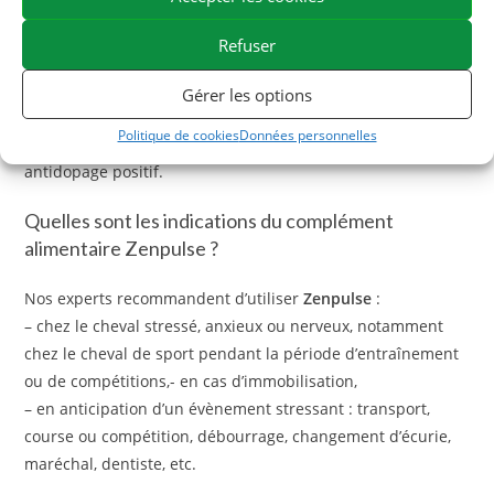
chevaux se distribue mélangé à la ration ou avec une
seringue buccale directement dans la bouche du cheval.
Refuser
Zenpulse
est intégré au
Plan Antidopage ESC Laboratoire
:
Gérer les options
chaque lot est analysé afin de garantir l’absence de
Politique de cookies
Données personnelles
contaminants naturels susceptibles de rendre un test
antidopage positif.
Quelles sont les indications du complément
alimentaire Zenpulse ?
Nos experts recommandent d’utiliser
Zenpulse
:
– chez le cheval stressé, anxieux ou nerveux, notamment
chez le cheval de sport pendant la période d’entraînement
ou de compétitions,- en cas d’immobilisation,
– en anticipation d’un évènement stressant : transport,
course ou compétition, débourrage, changement d’écurie,
maréchal, dentiste, etc.