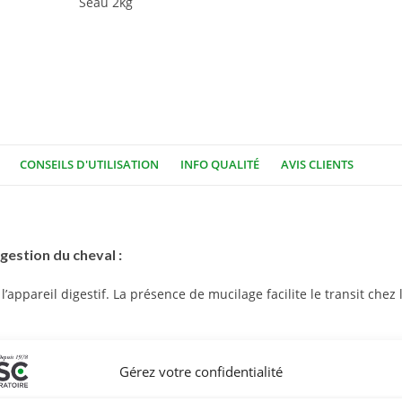
Seau 2kg
CONSEILS D'UTILISATION
INFO QUALITÉ
AVIS CLIENTS
digestion du cheval :
 l’appareil digestif. La présence de mucilage facilite le transit chez
t notamment d’omégas 3 intervenant dans de nombreux métabolisme
Gérez votre confidentialité
r le cheval au travail et favorise la prise de poids du cheval en ma