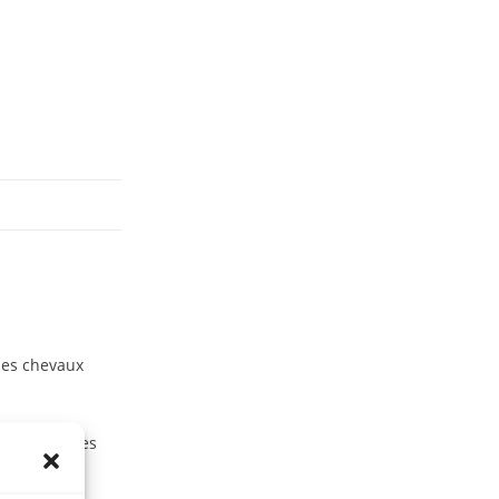
 les chevaux
s. Les acides
nque d’état.