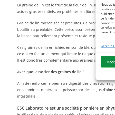
Nous utili
La graine de lin est le fruit de la fleur de lin. Il s’agit
relatives 
acides gras essentiels, en protéines, en fibres solubles, 
publicités
Le fait de
Graine de lin micronisée et précuites. Ce procédé permet d
comportem
Le refus o
bouillir au préalable. Cette précuisson préserve toute la 
caractéris
la linase naturellement présente et toxique pour l’organ
Gérer les
Ces graines de lin enrichies en son de blé, qui possè
de
ce qui en fait un aliment qui limite le risque de coliques
Il est donc très complémentaire aux graines
de
lin dont 
Acce
Avec quoi associer des graines de lin ?
Afin de renforcer le bien-être digestif des chevaux, les 
en vitamines, minéraux et polysaccharides, le
jus d’aloe
intestinale.
ESC Laboratoire est une société pionnière en phyt