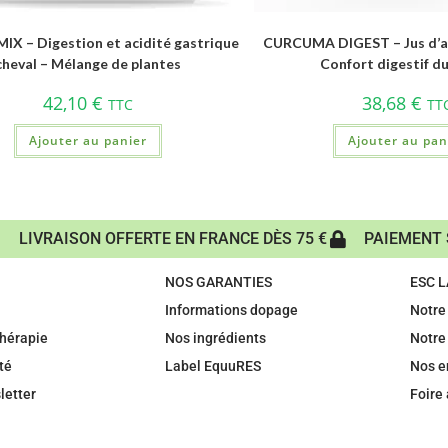
X – Digestion et acidité gastrique
CURCUMA DIGEST – Jus d’al
cheval – Mélange de plantes
Confort digestif du
42,10
€
38,68
€
TTC
TT
Ajouter au panier
Ajouter au pan
LIVRAISON OFFERTE EN FRANCE DÈS 75 €
PAIEMENT 
NOS GARANTIES
ESC 
Informations dopage
Notre 
hérapie
Nos ingrédients
Notre
té
Label EquuRES
Nos 
letter
Foire