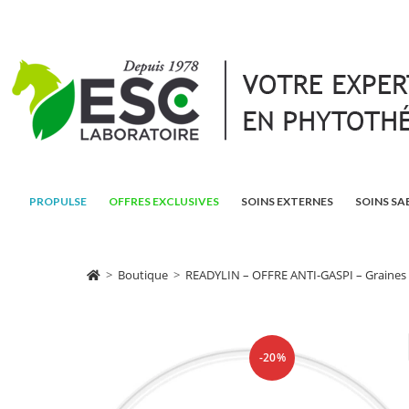
PROPULSE
OFFRES EXCLUSIVES
SOINS EXTERNES
SOINS SA
>
Boutique
>
READYLIN – OFFRE ANTI-GASPI – Graines de
-20%