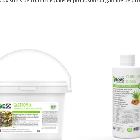
és aux soins de confort équins et proposons la gamme de pro