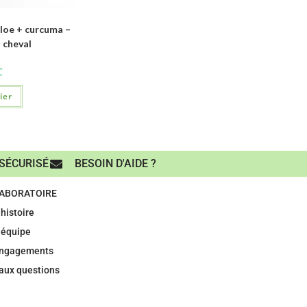
oe + curcuma –
 cheval
C
ier
SÉCURISÉ
BESOIN D'AIDE ?
LABORATOIRE
histoire
 équipe
engagements
 aux questions