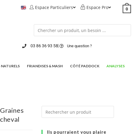
Espace Particuliers
Espace Pro
0
03 86 36 93 58
Une question ?
 NATURELS
FRIANDISES & MASH
CÔTÉ PADDOCK
ANALYSES
Graines
 cheval
Ils pourraient vous plaire