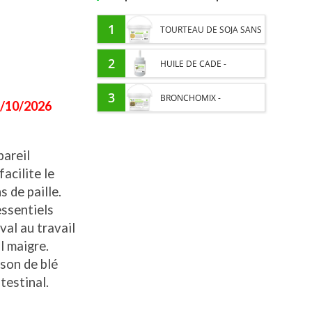
1
TOURTEAU DE SOJA SANS
OGM - APPORT EN
2
HUILE DE CADE -
PROTÉINES ET SOUTIEN
ASSAINIT ET PROTÈGE LES
3
BRONCHOMIX -
/
10/2026
ÉNERGÉTIQUE POUR
SABOTS DE L’HUMIDITÉ
RESPIRATION CHEVAL -
CHEVAUX
pareil
MÉLANGE DE PLANTES
acilite le
 de paille.
essentiels
val au travail
l maigre.
 son de blé
ntestinal.