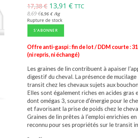
13,91
€
17,38
€
TTC
8,69
€
6,96
€
/
kg
Rupture de stock
S'ABONNER
Offre anti-gaspi : fin de lot / DDM courte : 31
(ni repris, ni échangé)
Les graines de lin contribuent à apaiser l’ap
digestif du cheval. La présence de mucilage f
transit chez les chevaux sujets aux bouchons
Elles sont également riches en acides gras 
dont omégas 3, source d’énergie pour le che
et favorisant la prise de poids chez le cheva
Graines de lin prêtes à l’emploi enrichies en
reconnu pour ses propriétés sur le transit i