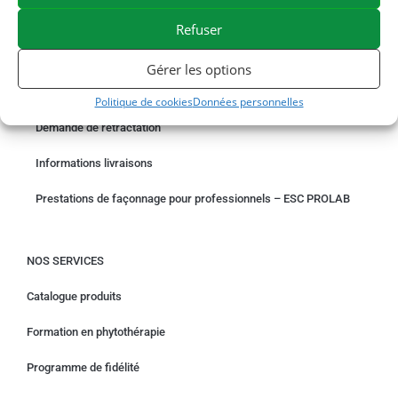
PAIEMENT SÉCURISÉ
BESOIN D'AIDE ?
Refuser
COMMANDER EN LIGNE
Gérer les options
Un problème avec votre commande ?
Politique de cookies
Données personnelles
Demande de rétractation
Informations livraisons
Prestations de façonnage pour professionnels – ESC PROLAB
NOS SERVICES
Catalogue produits
Formation en phytothérapie
Programme de fidélité