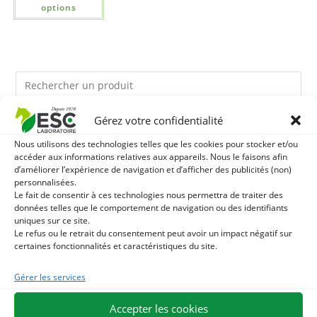
options
Gérez votre confidentialité
Ils pourraient vous plaire
Nous utilisons des technologies telles que les cookies pour stocker et/ou
accéder aux informations relatives aux appareils. Nous le faisons afin
1
LEVURE ACTIVE + - PROBIOTIQUE CHEVAL - FLORE
d’améliorer l’expérience de navigation et d’afficher des publicités (non)
personnalisées.
Le fait de consentir à ces technologies nous permettra de traiter des
INTESTINALE ET DIGESTION
2
TERRE DE DIATOMEE - PARASITES EXTERNES CHEVAL
données telles que le comportement de navigation ou des identifiants
uniques sur ce site.
Le refus ou le retrait du consentement peut avoir un impact négatif sur
3
BIOTINE CHEVAL - HYPERSPORT BIOTINE 3000 -
certaines fonctionnalités et caractéristiques du site.
FORMULE CONCENTRÉE 3000MG/KG
Gérer les services
Accepter les cookies
EXPÉDITION EN 48/72H
LIVRAISON OFFERTE EN FRANCE DÈS 75 €