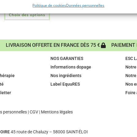
15,60
€
–
28,11
€
Politique de cookies
Données personnelles
Choix des options
LIVRAISON OFFERTE EN FRANCE DÈS 75 €
PAIEMENT 
NOS GARANTIES
ESC 
Informations dopage
Notre 
hérapie
Nos ingrédients
Notre
té
Label EquuRES
Nos 
letter
Foire
 personnelles
|
CGV
|
Mentions légales
OIRE
45 route de Chaluzy – 58000 SAINT-ÉLOI