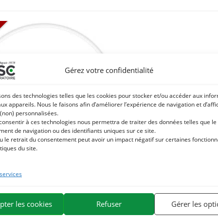
Gérez votre confidentialité
sons des technologies telles que les cookies pour stocker et/ou accéder aux info
aux appareils. Nous le faisons afin d’améliorer l’expérience de navigation et d’aff
 (non) personnalisées.
 consentir à ces technologies nous permettra de traiter des données telles que le
ent de navigation ou des identifiants uniques sur ce site.
u le retrait du consentement peut avoir un impact négatif sur certaines fonctionna
tiques du site.
 services
U DE SOJA SANS OGM – Apport en
ines et soutien énergétique pour
pter les cookies
Refuser
Gérer les opt
chevaux