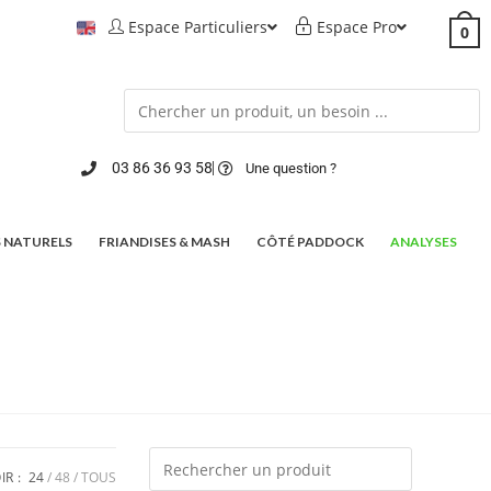
Espace Particuliers
Espace Pro
0
03 86 36 93 58
Une question ?
 NATURELS
FRIANDISES & MASH
CÔTÉ PADDOCK
ANALYSES
IR :
24
48
TOUS