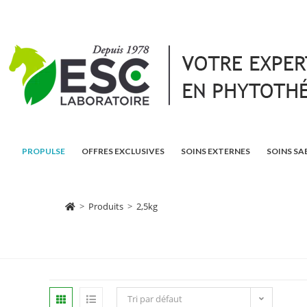
PROPULSE
OFFRES EXCLUSIVES
SOINS EXTERNES
SOINS SA
>
Produits
>
2,5kg
Tri par défaut