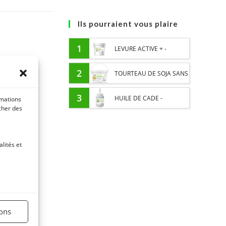
Ils pourraient vous plaire
1
LEVURE ACTIVE + -
PROBIOTIQUE CHEVAL -
2
TOURTEAU DE SOJA SANS
FLORE INTESTINALE ET
OGM - APPORT EN
3
HUILE DE CADE -
rmations
icher des
DIGESTION
PROTÉINES ET SOUTIEN
ASSAINIT ET PROTÈGE LES
ÉNERGÉTIQUE POUR
SABOTS DE L’HUMIDITÉ
lités et
CHEVAUX
ions