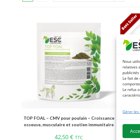
Best Seller
Nous utili
relatives 
publicités
Le fait de
comportem
Le refus o
caractéris
Gérer les
TOP FOAL – CMV pour poulain – Croissance
TOURTEA
osseuse, musculaire et soutien immunitaire
proté
Acce
42,50
€
TTC