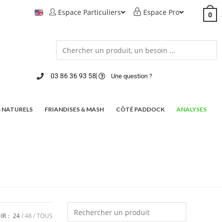
Espace Particuliers
Espace Pro
0
03 86 36 93 58
Une question ?
 NATURELS
FRIANDISES & MASH
CÔTÉ PADDOCK
ANALYSES
IR :
24
48
TOUS