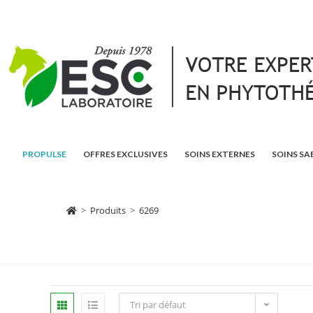
PROPULSE
OFFRES EXCLUSIVES
SOINS EXTERNES
SOINS SA
>
Produits
>
6269
Tri par défaut