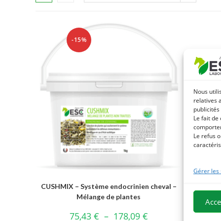
-15%
Nous utili
relatives 
publicités
Le fait de
comportem
Le refus o
caractéris
Gérer les
CUSHMIX – Système endocrinien cheval –
Mélange de plantes
Acce
75,43
€
–
178,09
€