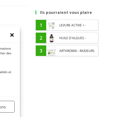
Ils pourraient vous plaire
1
LEVURE ACTIVE + -
PROBIOTIQUE CHEVAL -
2
HUILE D'ALGUES -
FLORE INTESTINALE ET
rmations
OMEGA 3 CHEVAL - DHA
3
ARTHROMIX - RAIDEURS
icher des
DIGESTION
ET EPA
ET CONFORT ARTICULAIRE
lités et
CHEVAL - MÉLANGE DE
PLANTES
ions