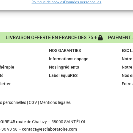
Politique de cookies
Données personnelles
LIVRAISON OFFERTE EN FRANCE DÈS 75 €
PAIEMENT 
NOS GARANTIES
ESC 
Informations dopage
Notre 
hérapie
Nos ingrédients
Notre
té
Label EquuRES
Nos 
letter
Foire
 personnelles
|
CGV
|
Mentions légales
OIRE
45 route de Chaluzy – 58000 SAINT-ÉLOI
 36 93 58 –
contact@esclaboratoire.com