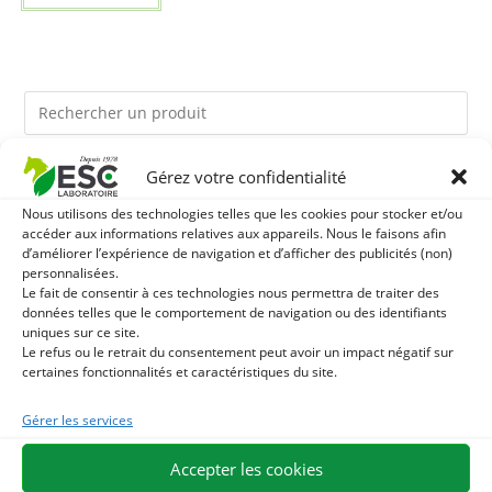
Gérez votre confidentialité
Ils pourraient vous plaire
Nous utilisons des technologies telles que les cookies pour stocker et/ou
accéder aux informations relatives aux appareils. Nous le faisons afin
1
TOURTEAU DE SOJA SANS OGM - APPORT EN
d’améliorer l’expérience de navigation et d’afficher des publicités (non)
personnalisées.
PROTÉINES ET SOUTIEN ÉNERGÉTIQUE POUR CHEVAUX
2
Le fait de consentir à ces technologies nous permettra de traiter des
HUILE DE CADE - ASSAINIT ET PROTÈGE LES SABOTS
données telles que le comportement de navigation ou des identifiants
uniques sur ce site.
DE L’HUMIDITÉ
3
BRONCHOMIX - RESPIRATION CHEVAL - MÉLANGE DE
Le refus ou le retrait du consentement peut avoir un impact négatif sur
certaines fonctionnalités et caractéristiques du site.
PLANTES
Gérer les services
EXPÉDITION EN 48/72H
LIVRAISON OFFERTE EN FRANCE DÈS 75 €
Accepter les cookies
PAIEMENT SÉCURISÉ
BESOIN D'AIDE ?