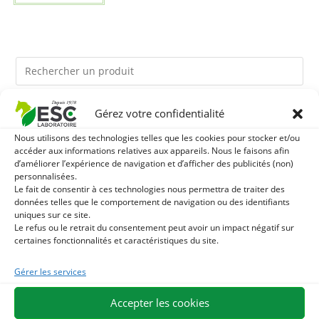
Gérez votre confidentialité
Ils pourraient vous plaire
Nous utilisons des technologies telles que les cookies pour stocker et/ou
accéder aux informations relatives aux appareils. Nous le faisons afin
1
TERRE DE DIATOMEE - PARASITES EXTERNES CHEVAL
d’améliorer l’expérience de navigation et d’afficher des publicités (non)
personnalisées.
2
Le fait de consentir à ces technologies nous permettra de traiter des
DEMELANT-LUSTRANT - SOIN ROBE ET CRINIÈRE
données telles que le comportement de navigation ou des identifiants
uniques sur ce site.
CHEVAL - ENRICHI EN VITAMINE B ET HUILE D'ONAGRE
3
JUS D'ALOE VERA - SOURCE DE NOMBREUX
Le refus ou le retrait du consentement peut avoir un impact négatif sur
certaines fonctionnalités et caractéristiques du site.
NUTRIMENTS - BIEN-ÊTRE DIGESTIF CHEVAL
Gérer les services
EXPÉDITION EN 48/72H
LIVRAISON OFFERTE EN FRANCE DÈS 75 €
Accepter les cookies
PAIEMENT SÉCURISÉ
BESOIN D'AIDE ?