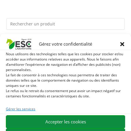
Ils pourraient vous plaire
Gérez votre confidentialité
Nous utilisons des technologies telles que les cookies pour stocker et/ou
1
LEVURE ACTIVE + - PROBIOTIQUE CHEVAL - FLORE
accéder aux informations relatives aux appareils. Nous le faisons afin
d’améliorer l’expérience de navigation et d’afficher des publicités (non)
personnalisées.
INTESTINALE ET DIGESTION
2
HUILE DE CADE - ASSAINIT ET PROTÈGE LES SABOTS
Le fait de consentir à ces technologies nous permettra de traiter des
données telles que le comportement de navigation ou des identifiants
DE L’HUMIDITÉ
uniques sur ce site.
3
TOURTEAU DE SOJA SANS OGM - APPORT EN
Le refus ou le retrait du consentement peut avoir un impact négatif sur
certaines fonctionnalités et caractéristiques du site.
PROTÉINES ET SOUTIEN ÉNERGÉTIQUE POUR CHEVAUX
Gérer les services
EXPÉDITION EN 48/72H
LIVRAISON OFFERTE EN FRANCE DÈS 75 €
Accepter les cookies
PAIEMENT SÉCURISÉ
BESOIN D'AIDE ?