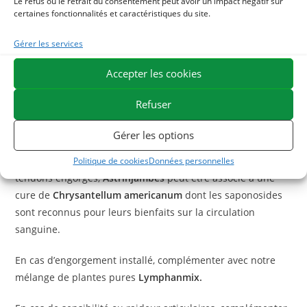
Le refus ou le retrait du consentement peut avoir un impact négatif sur
décongestionnantes et relaxantes.
certaines fonctionnalités et caractéristiques du site.
La formule de l’
Astrinjambes
, unique et efficace, contribue
à resserrer et apaiser les tissus tendineux après l’effort.
Gérer les services
Cette argile pour cheval est recommandée en cas
Accepter les cookies
d’engorgement, de traumatisme ou pour favoriser la
récupération des tendons après l’effort.
Refuser
Avec quoi associer Astrinjambes ?
Gérer les options
Afin de renforcer l’action décongestionnante sur des
Politique de cookies
Données personnelles
tendons engorgés,
Astrinjambes
peut être associé à une
cure de
Chrysantellum americanum
dont les saponosides
sont reconnus pour leurs bienfaits sur la circulation
sanguine.
En cas d’engorgement installé, complémenter avec notre
mélange de plantes pures
Lymphanmix
.