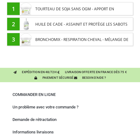
1
TOURTEAU DE SOJA SANS OGM - APPORT EN
PROTÉINES ET SOUTIEN ÉNERGÉTIQUE POUR CHEVAUX
2
HUILE DE CADE - ASSAINIT ET PROTÈGE LES SABOTS
DE L’HUMIDITÉ
3
BRONCHOMIX - RESPIRATION CHEVAL - MÉLANGE DE
PLANTES
EXPÉDITION EN 48/72H
LIVRAISON OFFERTE EN FRANCE DÈS 75 €
PAIEMENT SÉCURISÉ
BESOIN D'AIDE ?
COMMANDER EN LIGNE
Un problème avec votre commande ?
Demande de rétractation
Informations livraisons