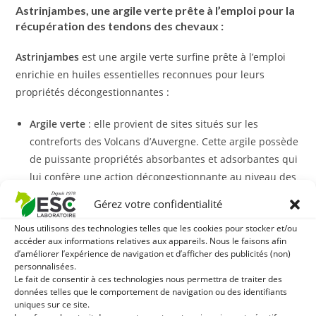
Astrinjambes, une argile verte prête à l’emploi pour la
récupération des tendons des chevaux :
Astrinjambes
est une argile verte surfine prête à l’emploi
enrichie en huiles essentielles reconnues pour leurs
propriétés décongestionnantes :
Argile verte
: elle provient de sites situés sur les
contreforts des Volcans d’Auvergne. Cette argile possède
de puissante propriétés absorbantes et adsorbantes qui
lui confère une action décongestionnante au niveau des
membres des chevaux.
Gérez votre confidentialité
Huile de cèdre
: elle favorise le drainage.
Nous utilisons des technologies telles que les cookies pour stocker et/ou
Huile essentielle de menthe poivrée
: elle possède des
accéder aux informations relatives aux appareils. Nous le faisons afin
propriétés rafraichissantes et apaisantes.
d’améliorer l’expérience de navigation et d’afficher des publicités (non)
Huile essentielle de thym
: elle soutient la circulation
personnalisées.
Le fait de consentir à ces technologies nous permettra de traiter des
sanguine et apaise.
données telles que le comportement de navigation ou des identifiants
Huile essentielle de romarin
: elle possède des vertus
uniques sur ce site.