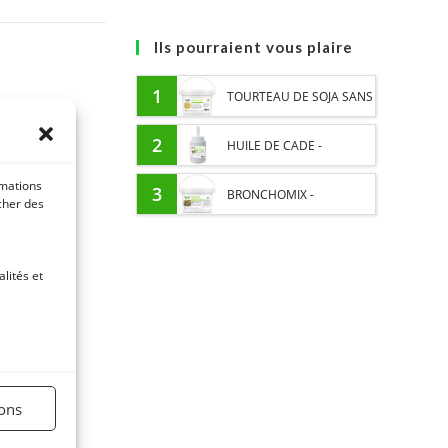
Ils pourraient vous plaire
1
TOURTEAU DE SOJA SANS
OGM - APPORT EN
2
HUILE DE CADE -
PROTÉINES ET SOUTIEN
rmations
ASSAINIT ET PROTÈGE LES
3
BRONCHOMIX -
icher des
ÉNERGÉTIQUE POUR
SABOTS DE L’HUMIDITÉ
RESPIRATION CHEVAL -
CHEVAUX
lités et
MÉLANGE DE PLANTES
ions