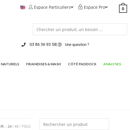
Espace Particuliers
Espace Pro
0
03 86 36 93 58
Une question ?
 NATURELS
FRIANDISES & MASH
CÔTÉ PADDOCK
ANALYSES
IR :
24
48
TOUS