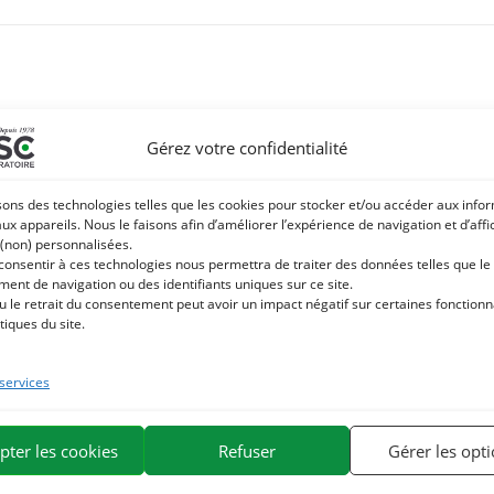
Gérez votre confidentialité
sons des technologies telles que les cookies pour stocker et/ou accéder aux info
aux appareils. Nous le faisons afin d’améliorer l’expérience de navigation et d’aff
 (non) personnalisées.
 consentir à ces technologies nous permettra de traiter des données telles que le
ent de navigation ou des identifiants uniques sur ce site.
u le retrait du consentement peut avoir un impact négatif sur certaines fonctionna
tiques du site.
 services
pter les cookies
Refuser
Gérer les opt