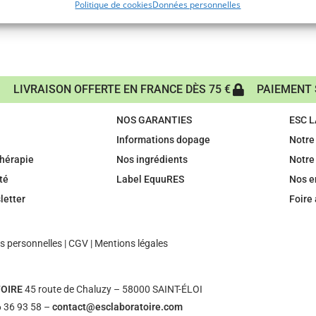
Politique de cookies
Données personnelles
LIVRAISON OFFERTE EN FRANCE DÈS 75 €
PAIEMENT 
NOS GARANTIES
ESC 
Informations dopage
Notre 
hérapie
Nos ingrédients
Notre
té
Label EquuRES
Nos 
letter
Foire
 personnelles
|
CGV
|
Mentions légales
OIRE
45 route de Chaluzy – 58000 SAINT-ÉLOI
 36 93 58 –
contact@esclaboratoire.com