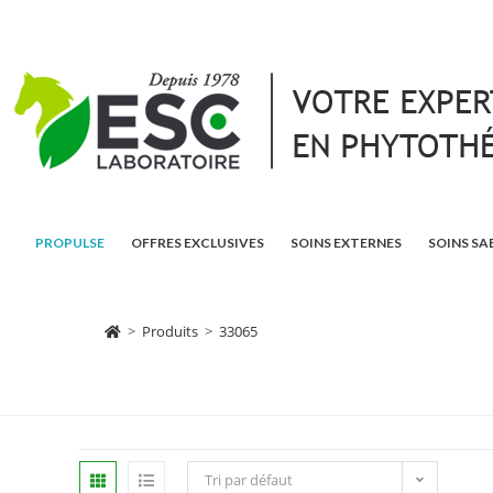
PROPULSE
OFFRES EXCLUSIVES
SOINS EXTERNES
SOINS SA
>
Produits
>
33065
Tri par défaut